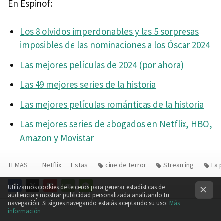
En Espinof:
Los 8 olvidos imperdonables y las 5 sorpresas
imposibles de las nominaciones a los Óscar 2024
Las mejores películas de 2024 (por ahora)
Las 49 mejores series de la historia
Las mejores películas románticas de la historia
Las mejores series de abogados en Netflix, HBO,
Amazon y Movistar
TEMAS
Netflix
Listas
cine de terror
Streaming
La 
Utilizamos cookies de terceros para generar estadísticas de
audiencia y mostrar publicidad personalizada analizando tu
FACEBOOK
TWITTER
FLIPBOARD
E-
WHATSAPP
navegación. Si sigues navegando estarás aceptando su uso.
Más
información
MAIL