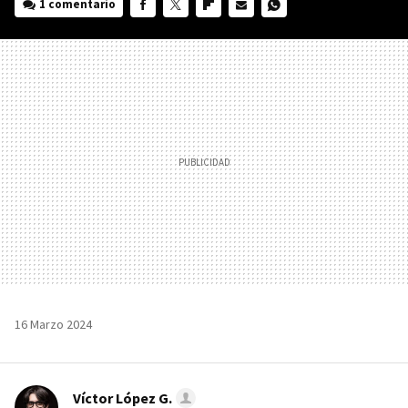
1 comentario
FACEBOOK
TWITTER
FLIPBOARD
E-
WHATSAPP
MAIL
16 Marzo 2024
Víctor López G.