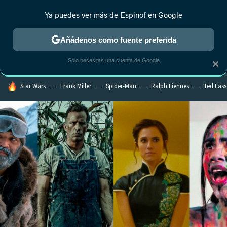
Ya puedes ver más de Espinof en Google
MENÚ
NUEVO
Añádenos como fuente preferida
CRÍTICA
ESTRENOS
REALITY
ANIME
RANKINGS CINE
RA
Solo necesitas una cuenta de Google
×
HOY SE HABLA DE
Star Wars
Frank Miller
Spider-Man
Ralph Fiennes
Ted Las