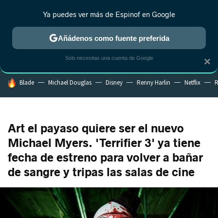
Ya puedes ver más de Espinof en Google
MENÚ
NUEVO
Añádenos como fuente preferida
CRÍTICA
ESTRENOS
REALITY
ANIME
RANKINGS CINE
RA
Solo necesitas una cuenta de Google
×
HOY SE HABLA DE
Blade
Michael Douglas
Disney
Renny Harlin
Netflix
R
Art el payaso quiere ser el nuevo
Michael Myers. 'Terrifier 3' ya tiene
fecha de estreno para volver a bañar
de sangre y tripas las salas de cine