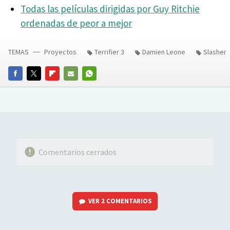
Todas las películas dirigidas por Guy Ritchie
ordenadas de peor a mejor
TEMAS
Proyectos
Terrifier 3
Damien Leone
Slasher
FACEBOOK
TWITTER
FLIPBOARD
E-
WHATSAPP
MAIL
Comentarios cerrados
VER
2 COMENTARIOS