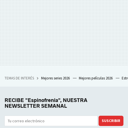
TEMAS DE INTERÉS
Mejores series 2026
Mejores películas 2026
Est
RECIBE "Espinofrenia", NUESTRA
NEWSLETTER SEMANAL
SUSCRIBIR