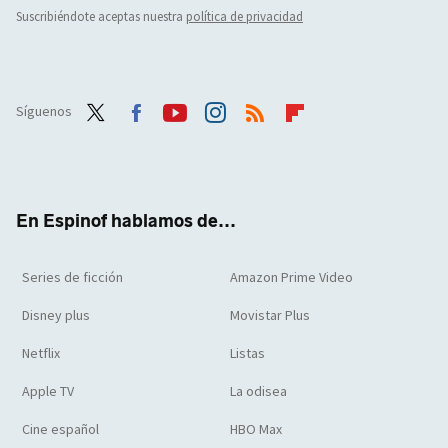
Suscribiéndote aceptas nuestra
política de privacidad
Síguenos
Twit
Face
Yout
Inst
RSS
Flip
ter
boo
ube
agra
boar
k
m
d
En Espinof hablamos de...
Series de ficción
Amazon Prime Video
Disney plus
Movistar Plus
Netflix
Listas
Apple TV
La odisea
Cine español
HBO Max