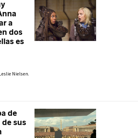
uy
 Anna
ar a
en dos
llas es
Leslie Nielsen.
ba de
a de sus
n