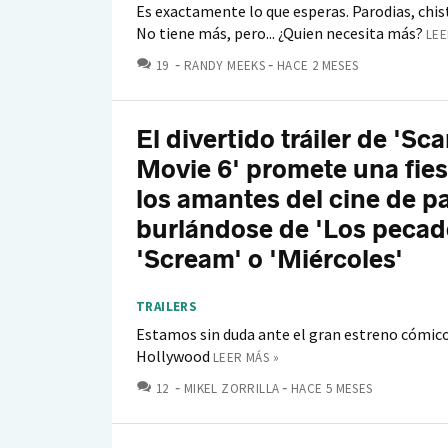
Es exactamente lo que esperas. Parodias, chist
No tiene más, pero... ¿Quien necesita más?
LEE
COMENTARIOS
19
RANDY MEEKS
HACE 2 MESES
El divertido tráiler de 'Sca
Movie 6' promete una fies
los amantes del cine de p
burlándose de 'Los pecad
'Scream' o 'Miércoles'
TRAILERS
Estamos sin duda ante el gran estreno cómico
Hollywood
LEER MÁS »
COMENTARIOS
12
MIKEL ZORRILLA
HACE 5 MESES