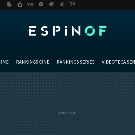
NIME
RANKINGS CINE
RANKINGS SERIES
VIDEOTECA SE