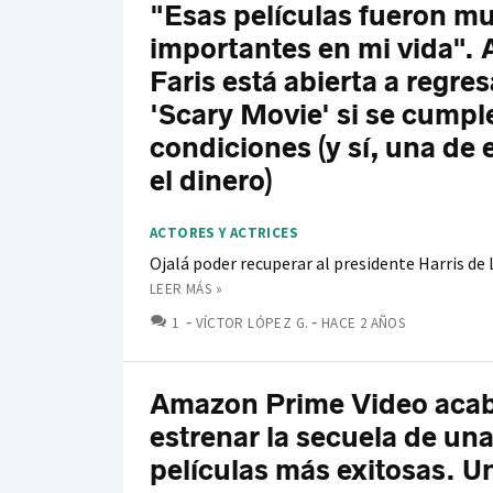
"Esas películas fueron m
importantes en mi vida".
Faris está abierta a regres
'Scary Movie' si se cumpl
condiciones (y sí, una de e
el dinero)
ACTORES Y ACTRICES
Ojalá poder recuperar al presidente Harris de 
LEER MÁS »
COMENTARIOS
1
VÍCTOR LÓPEZ G.
HACE 2 AÑOS
Amazon Prime Video aca
estrenar la secuela de un
películas más exitosas. U