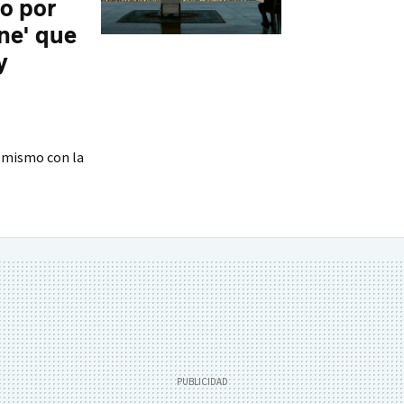
o por
une' que
y
o mismo con la