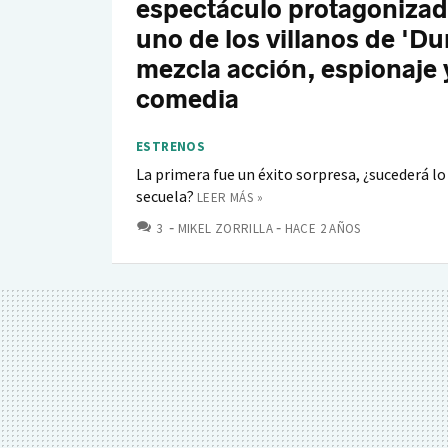
espectáculo protagonizad
uno de los villanos de 'D
mezcla acción, espionaje 
comedia
ESTRENOS
La primera fue un éxito sorpresa, ¿sucederá l
secuela?
LEER MÁS »
COMENTARIOS
3
MIKEL ZORRILLA
HACE 2 AÑOS