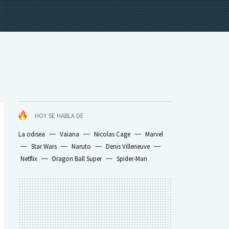
HOY SE HABLA DE
La odisea
Vaiana
Nicolas Cage
Marvel
Star Wars
Naruto
Denis Villeneuve
Netflix
Dragon Ball Super
Spider-Man