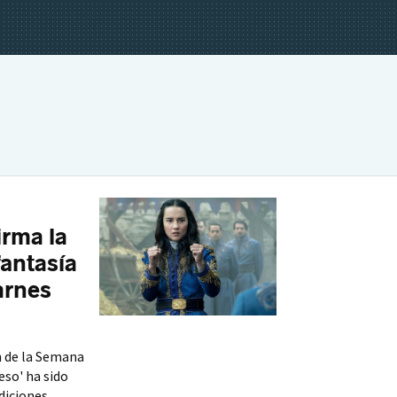
irma la
fantasía
arnes
n de la Semana
eso' ha sido
diciones