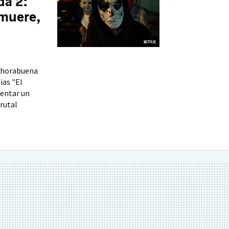
da 2:
 muere,
enhorabuena
ias "El
sentar un
brutal