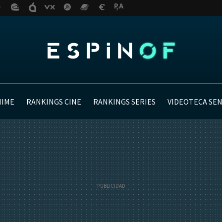
NIME
RANKINGS CINE
RANKINGS SERIES
VIDEOTECA SE