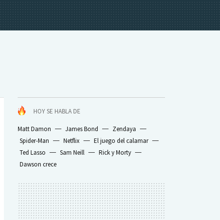
HOY SE HABLA DE
Matt Damon
James Bond
Zendaya
Spider-Man
Netflix
El juego del calamar
Ted Lasso
Sam Neill
Rick y Morty
Dawson crece