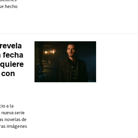
ese hecho
revela
a fecha
 quiere
 con
io a la
 nueva serie
as novelas de
eras imágenes