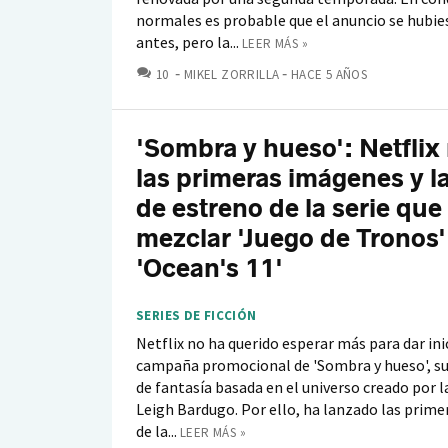
normales es probable que el anuncio se hubi
antes, pero la...
LEER MÁS »
COMENTARIOS
10
MIKEL ZORRILLA
HACE 5 AÑOS
'Sombra y hueso': Netflix 
las primeras imágenes y l
de estreno de la serie que
mezclar 'Juego de Tronos'
'Ocean's 11'
SERIES DE FICCIÓN
Netflix no ha querido esperar más para dar inic
campaña promocional de 'Sombra y hueso', su
de fantasía basada en el universo creado por l
Leigh Bardugo. Por ello, ha lanzado las prim
de la...
LEER MÁS »