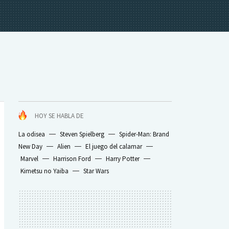
HOY SE HABLA DE
La odisea
Steven Spielberg
Spider-Man: Brand
New Day
Alien
El juego del calamar
Marvel
Harrison Ford
Harry Potter
Kimetsu no Yaiba
Star Wars