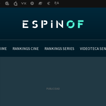
NIME
RANKINGS CINE
RANKINGS SERIES
VIDEOTECA SE