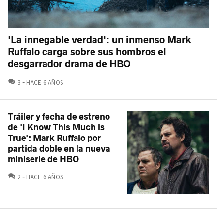
'La innegable verdad': un inmenso Mark
Ruffalo carga sobre sus hombros el
desgarrador drama de HBO
COMENTARIOS
3
HACE 6 AÑOS
Tráiler y fecha de estreno
de 'I Know This Much is
True': Mark Ruffalo por
partida doble en la nueva
miniserie de HBO
COMENTARIOS
2
HACE 6 AÑOS