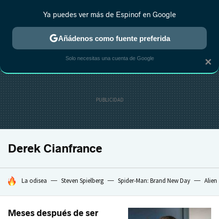
Ya puedes ver más de Espinof en Google
CRÍTICA
ESTRENOS
REALITY
ANIME
RANKINGS CINE
RA
Añádenos como fuente preferida
Solo necesitas una cuenta de Google
×
Derek Cianfrance
HOY SE HABLA DE
La odisea
Steven Spielberg
Spider-Man: Brand New Day
Alien
Meses después de ser