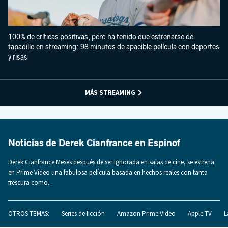
100% de críticas positivas, pero ha tenido que estrenarse de
tapadillo en streaming: 98 minutos de apacible película con deportes
y risas
MÁS STREAMING
Noticias de Derek Cianfrance en Espinof
Derek Cianfrance:Meses después de ser ignorada en salas de cine, se estrena
en Prime Video una fabulosa película basada en hechos reales con tanta
frescura como..
OTROS TEMAS:
Series de ficción
Amazon Prime Video
Apple TV
L