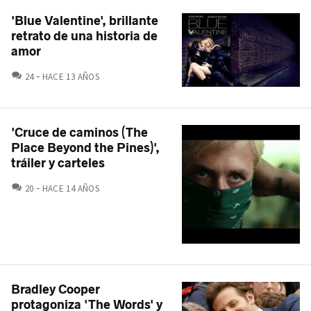
'Blue Valentine', brillante
retrato de una historia de
amor
COMENTARIOS
24
HACE 13 AÑOS
'Cruce de caminos (The
Place Beyond the Pines)',
tráiler y carteles
COMENTARIOS
20
HACE 14 AÑOS
Bradley Cooper
protagoniza 'The Words' y