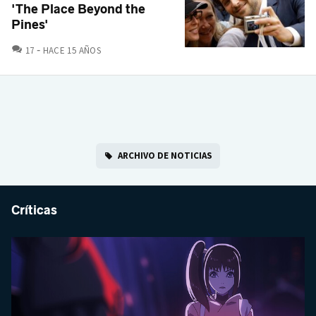
'The Place Beyond the
Pines'
COMENTARIOS
17
HACE 15 AÑOS
ARCHIVO DE NOTICIAS
Críticas