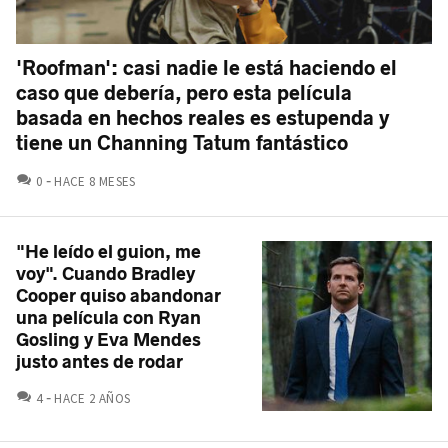
'Roofman': casi nadie le está haciendo el
caso que debería, pero esta película
basada en hechos reales es estupenda y
tiene un Channing Tatum fantástico
COMENTARIOS
0
HACE 8 MESES
"He leído el guion, me
voy". Cuando Bradley
Cooper quiso abandonar
una película con Ryan
Gosling y Eva Mendes
justo antes de rodar
COMENTARIOS
4
HACE 2 AÑOS