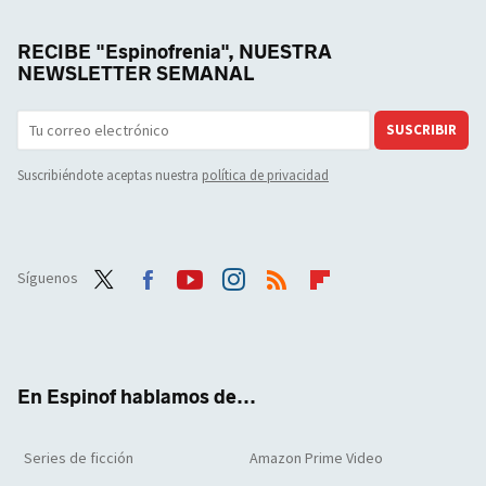
RECIBE "Espinofrenia", NUESTRA
NEWSLETTER SEMANAL
SUSCRIBIR
Suscribiéndote aceptas nuestra
política de privacidad
Síguenos
Twit
Face
Yout
Inst
RSS
Flip
ter
boo
ube
agra
boar
k
m
d
En Espinof hablamos de...
Series de ficción
Amazon Prime Video