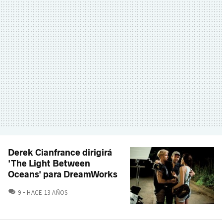
Derek Cianfrance dirigirá
'The Light Between
Oceans' para DreamWorks
COMENTARIOS
9
HACE 13 AÑOS