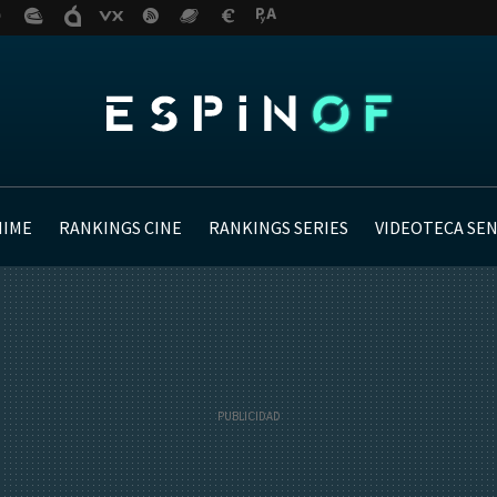
NIME
RANKINGS CINE
RANKINGS SERIES
VIDEOTECA SE