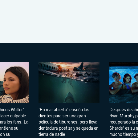
chicos Walter'
'En mar abierto' enseña los
Después de añ
lacer culpable
dientes para ser una gran
Ryan Murphy po
ra los fans. La
película de tiburones, pero lleva
recuperado la 
mantiene su
dentadura postiza y se queda en
Shards' es su m
con su
tierra de nadie
mucho tiempo y 