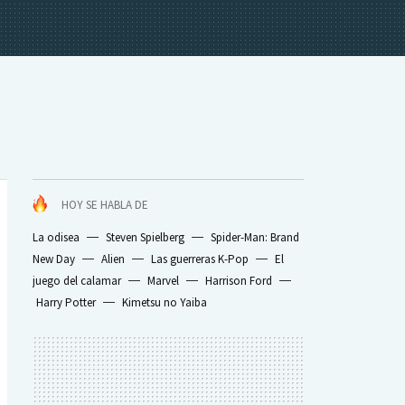
HOY SE HABLA DE
La odisea
Steven Spielberg
Spider-Man: Brand
New Day
Alien
Las guerreras K-Pop
El
juego del calamar
Marvel
Harrison Ford
Harry Potter
Kimetsu no Yaiba