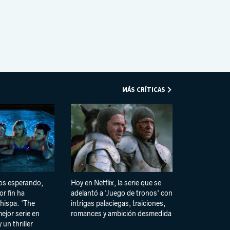
ter
boo
ube
agra
boar
k
m
d
MÁS CRÍTICAS
os esperando,
Hoy en Netflix, la serie que se
r fin ha
adelantó a 'Juego de tronos' con
chispa. 'The
intrigas palaciegas, traiciones,
ejor serie en
romances y ambición desmedida
un thriller