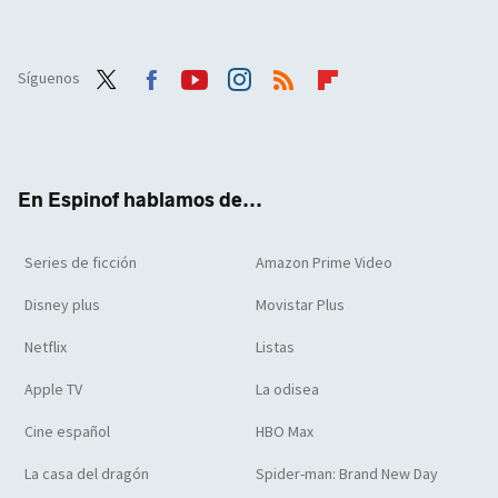
Síguenos
Twit
Face
Yout
Inst
RSS
Flip
ter
boo
ube
agra
boar
k
m
d
En Espinof hablamos de...
Series de ficción
Amazon Prime Video
Disney plus
Movistar Plus
Netflix
Listas
Apple TV
La odisea
Cine español
HBO Max
La casa del dragón
Spider-man: Brand New Day