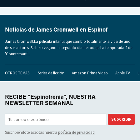
Noticias de James Cromwell en Espinof
James Cromwell:La película infantil que cambió totalmente la vida de uno
de sus actores. Se hizo vegano al segundo día de rodaje.La temporada 2 de
'Counterpart'...
OTROS TEMAS:
Series de ficción
Amazon Prime Video
Apple TV
L
RECIBE "Espinofrenia", NUESTRA
NEWSLETTER SEMANAL
SUSCRIBIR
Suscribiéndote aceptas nuestra
política de privacidad