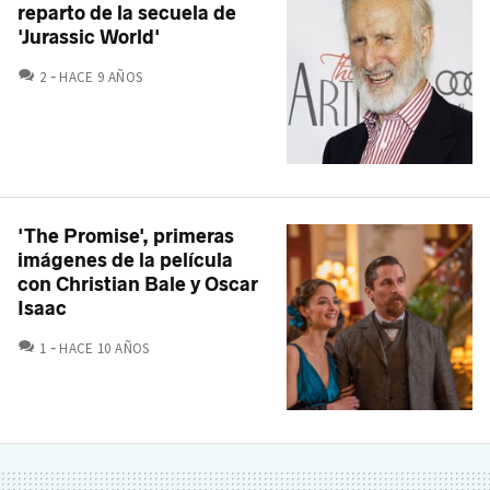
reparto de la secuela de
'Jurassic World'
COMENTARIOS
2
HACE 9 AÑOS
'The Promise', primeras
imágenes de la película
con Christian Bale y Oscar
Isaac
COMENTARIOS
1
HACE 10 AÑOS