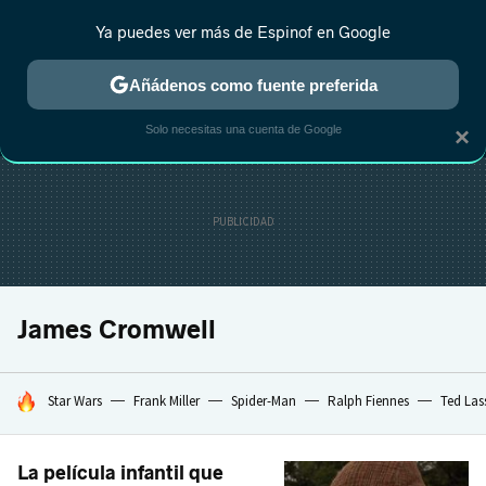
Ya puedes ver más de Espinof en Google
MENÚ
NUEVO
Añádenos como fuente preferida
CRÍTICA
ESTRENOS
REALITY
ANIME
RANKINGS CINE
RA
Solo necesitas una cuenta de Google
×
James Cromwell
HOY SE HABLA DE
Star Wars
Frank Miller
Spider-Man
Ralph Fiennes
Ted Las
La película infantil que