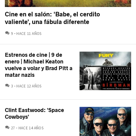
Cine en el salón: 'Babe, el cerdito
valiente', una fábula diferente
COMENTARIOS
9
HACE 11 AÑOS
Estrenos de cine | 9 de
enero | Michael Keaton
vuelve a volar y Brad Pitt a
matar nazis
COMENTARIOS
3
HACE 12 AÑOS
Clint Eastwood: 'Space
Cowboys'
COMENTARIOS
27
HACE 14 AÑOS