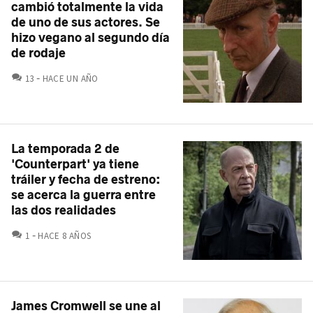
cambió totalmente la vida
de uno de sus actores. Se
hizo vegano al segundo día
de rodaje
COMENTARIOS
13
HACE UN AÑO
La temporada 2 de
'Counterpart' ya tiene
tráiler y fecha de estreno:
se acerca la guerra entre
las dos realidades
COMENTARIOS
1
HACE 8 AÑOS
James Cromwell se une al