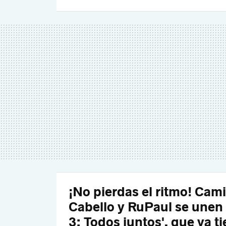
¡No pierdas el ritmo! Cami
Cabello y RuPaul se unen a
3: Todos juntos', que ya t