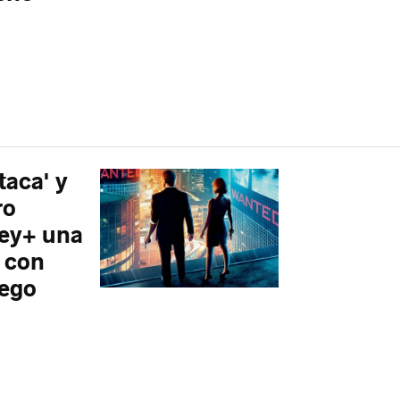
taca' y
ro
ney+ una
n con
uego