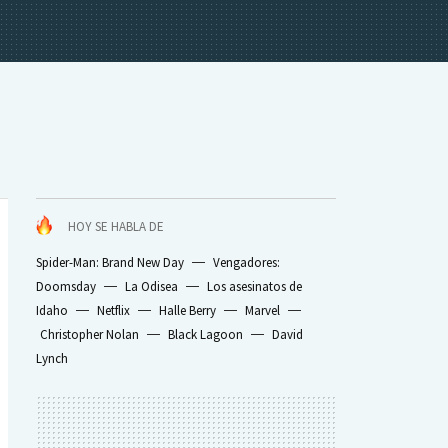
HOY SE HABLA DE
Spider-Man: Brand New Day
Vengadores:
Doomsday
La Odisea
Los asesinatos de
Idaho
Netflix
Halle Berry
Marvel
Christopher Nolan
Black Lagoon
David
Lynch