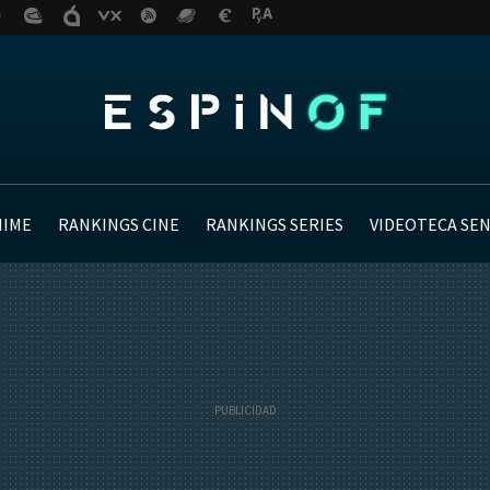
NIME
RANKINGS CINE
RANKINGS SERIES
VIDEOTECA SE