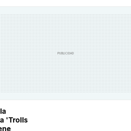
la
 'Trolls
iene