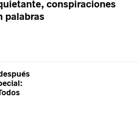
nquietante, conspiraciones
in palabras
 después
ecial:
 Todos