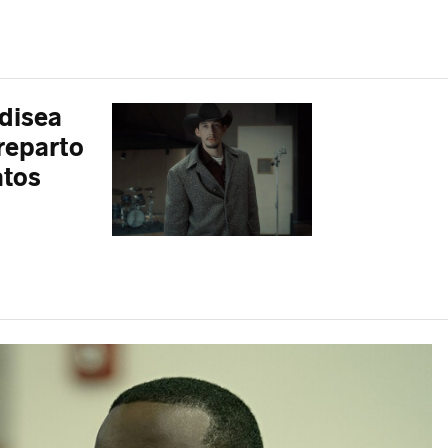
disea
reparto
atos