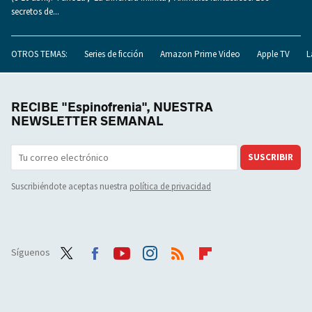
secretos de...
OTROS TEMAS:
Series de ficción
Amazon Prime Video
Apple TV
L
RECIBE "Espinofrenia", NUESTRA
NEWSLETTER SEMANAL
SUSCRIBIR
Suscribiéndote aceptas nuestra
política de privacidad
Síguenos
Twit
Face
Yout
Inst
RSS
Flip
ter
boo
ube
agra
boar