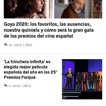
Goya 2020: los favoritos, las ausencias,
nuestra quiniela y cómo será la gran gala
de los premios del cine español
COMENTARIOS
10
HACE 7 AÑOS
'La trinchera infinita' es
elegida mejor película
española del año en los 25°
Premios Forqué
COMENTARIOS
0
HACE 7 AÑOS