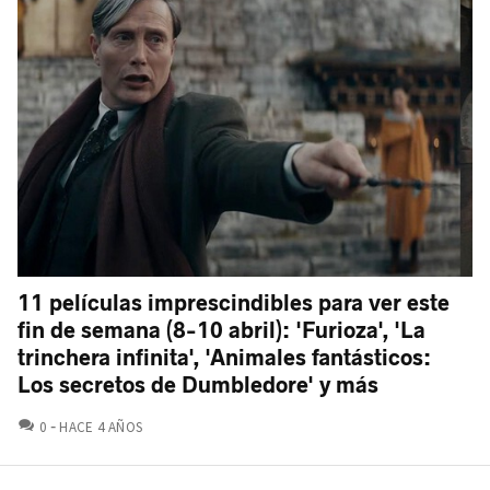
11 películas imprescindibles para ver este
fin de semana (8-10 abril): 'Furioza', 'La
trinchera infinita', 'Animales fantásticos:
Los secretos de Dumbledore' y más
COMENTARIOS
0
HACE 4 AÑOS