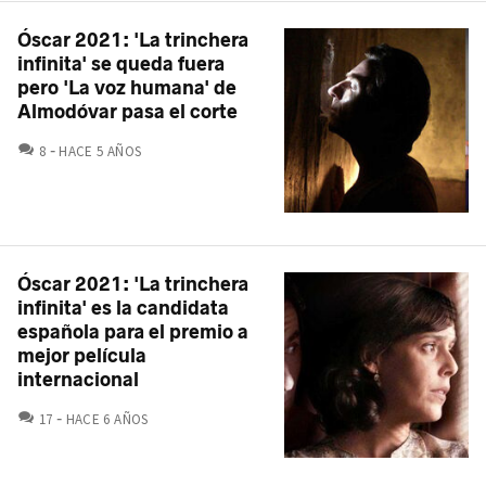
Óscar 2021: 'La trinchera
infinita' se queda fuera
pero 'La voz humana' de
Almodóvar pasa el corte
COMENTARIOS
8
HACE 5 AÑOS
Óscar 2021: 'La trinchera
infinita' es la candidata
española para el premio a
mejor película
internacional
COMENTARIOS
17
HACE 6 AÑOS