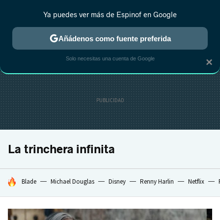
Ya puedes ver más de Espinof en Google
CRÍTICA
ESTRENOS
REALITY
ANIME
RANKINGS CINE
RA
Añádenos como fuente preferida
Solo necesitas una cuenta de Google
×
La trinchera infinita
HOY SE HABLA DE
Blade
Michael Douglas
Disney
Renny Harlin
Netflix