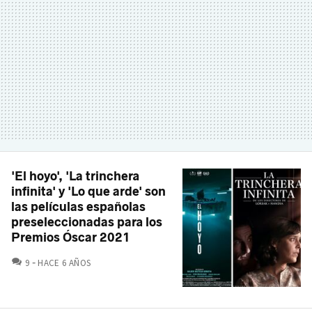
'El hoyo', 'La trinchera
infinita' y 'Lo que arde' son
las películas españolas
preseleccionadas para los
Premios Óscar 2021
COMENTARIOS
9
HACE 6 AÑOS