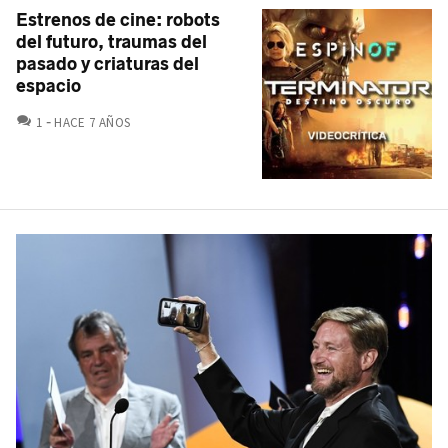
Estrenos de cine: robots
del futuro, traumas del
pasado y criaturas del
espacio
COMENTARIOS
1
HACE 7 AÑOS