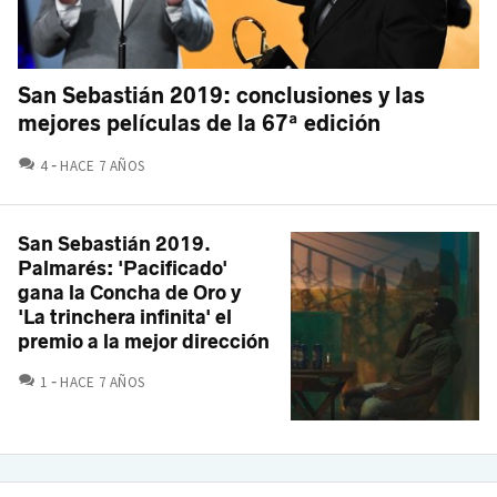
San Sebastián 2019: conclusiones y las
mejores películas de la 67ª edición
COMENTARIOS
4
HACE 7 AÑOS
San Sebastián 2019.
Palmarés: 'Pacificado'
gana la Concha de Oro y
'La trinchera infinita' el
premio a la mejor dirección
COMENTARIOS
1
HACE 7 AÑOS