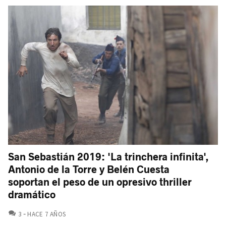
San Sebastián 2019: 'La trinchera infinita',
Antonio de la Torre y Belén Cuesta
soportan el peso de un opresivo thriller
dramático
COMENTARIOS
3
HACE 7 AÑOS