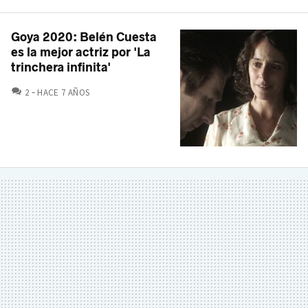
Goya 2020: Belén Cuesta
es la mejor actriz por 'La
trinchera infinita'
COMENTARIOS
2
HACE 7 AÑOS