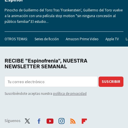
Pinocho de Guillermo del Toro:Tras 'Frankenstein', Guillermo del Toro vuelve
a la animación con una película stop motion "sin ninguna concesión al
público familiar".El estudio...
OTROS TEMAS:
Series de ficción
Amazon Prime Video
Apple TV
L
RECIBE "Espinofrenia", NUESTRA
NEWSLETTER SEMANAL
SUSCRIBIR
Suscribiéndote aceptas nuestra
política de privacidad
Síguenos