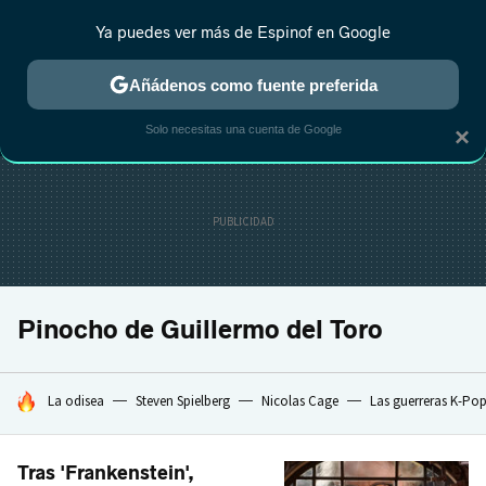
Ya puedes ver más de Espinof en Google
MENÚ
NUEVO
Añádenos como fuente preferida
CRÍTICA
ESTRENOS
REALITY
ANIME
RANKINGS CINE
RA
Solo necesitas una cuenta de Google
×
Pinocho de Guillermo del Toro
HOY SE HABLA DE
La odisea
Steven Spielberg
Nicolas Cage
Las guerreras K-Po
Tras 'Frankenstein',