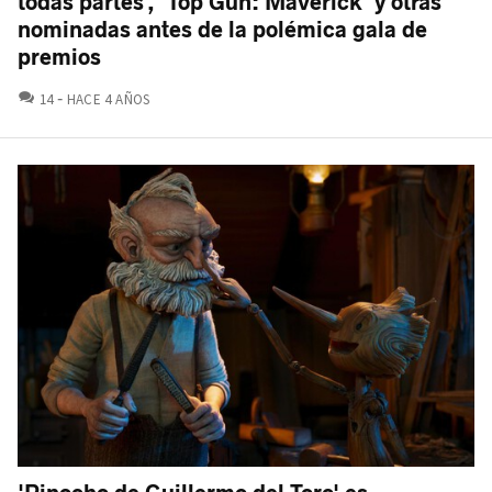
todas partes', 'Top Gun: Maverick' y otras
nominadas antes de la polémica gala de
premios
COMENTARIOS
14
HACE 4 AÑOS