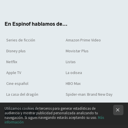
Twit
Face
Yout
Inst
RSS
Flip
ter
boo
ube
agra
boar
k
m
d
En Espinof hablamos de...
Series de ficción
Amazon Prime Video
Disney plus
Movistar Plus
Netflix
Listas
Apple TV
La odisea
Cine español
HBO Max
La casa del dragón
Spider-man: Brand New Day
Utilizamos cookies de terceros para generar estadísticas de
VER MÁS TEMAS
audiencia y mostrar publicidad personalizada analizando tu
navegación. Si sigues navegando estarás aceptando su uso.
Más
información