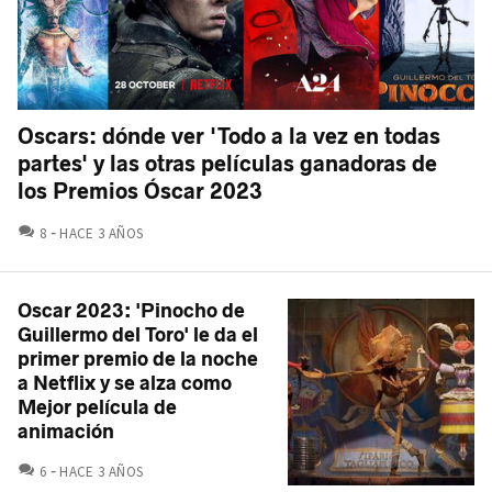
Oscars: dónde ver 'Todo a la vez en todas
partes' y las otras películas ganadoras de
los Premios Óscar 2023
COMENTARIOS
8
HACE 3 AÑOS
Oscar 2023: 'Pinocho de
Guillermo del Toro' le da el
primer premio de la noche
a Netflix y se alza como
Mejor película de
animación
COMENTARIOS
6
HACE 3 AÑOS