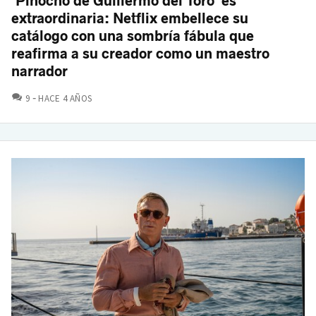
'Pinocho de Guillermo del Toro' es
extraordinaria: Netflix embellece su
catálogo con una sombría fábula que
reafirma a su creador como un maestro
narrador
COMENTARIOS
9
HACE 4 AÑOS