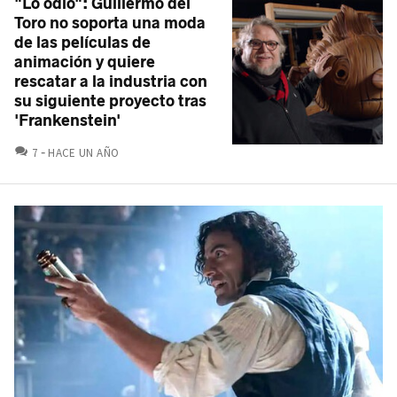
"Lo odio": Guillermo del
Toro no soporta una moda
de las películas de
animación y quiere
rescatar a la industria con
su siguiente proyecto tras
'Frankenstein'
COMENTARIOS
7
HACE UN AÑO