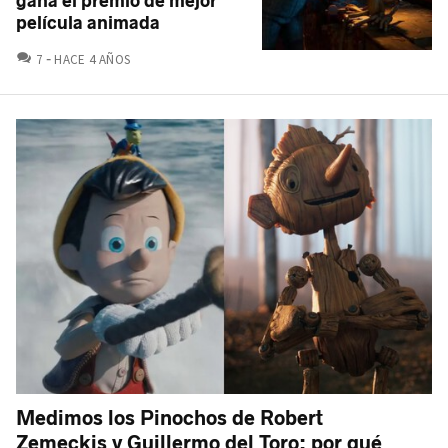
gana el premio de mejor
película animada
COMENTARIOS
7
HACE 4 AÑOS
Medimos los Pinochos de Robert
Zemeckis y Guillermo del Toro: por qué