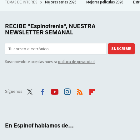
TEMAS DE INTERÉS
Mejores series 2026
Mejores películas 2026
Est
RECIBE "Espinofrenia", NUESTRA
NEWSLETTER SEMANAL
SUSCRIBIR
Suscribiéndote aceptas nuestra
política de privacidad
Síguenos
Twit
Face
Yout
Inst
RSS
Flip
ter
boo
ube
agra
boar
k
m
d
En Espinof hablamos de...