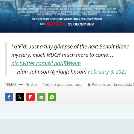
I GIF’d! Just a tiny glimpse of the next Benoit Blanc
mystery, much MUCH much more to come…
pic.twitter.com/NLpdKRWwIm
— Rian Johnson (@rianjohnson)
February 3, 2022
TEMAS
Netflix
Todo lo que sabemos
Puñales por la espalda 
FACEBOOK
TWITTER
FLIPBOARD
E-
WHATSAPP
MAIL