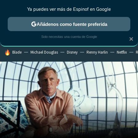
Ya puedes ver más de Espinof en Google
CRÍTICA
ESTRENOS
REALITY
ANIME
RANKINGS CINE
RA
Añádenos como fuente preferida
Solo necesitas una cuenta de Google
×
HOY SE HABLA DE
Blade
Michael Douglas
Disney
Renny Harlin
Netflix
R