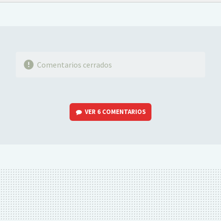
FACEBOOK
TWITTER
FLIPBOARD
E-
WHATSAPP
MAIL
Comentarios cerrados
VER
6 COMENTARIOS