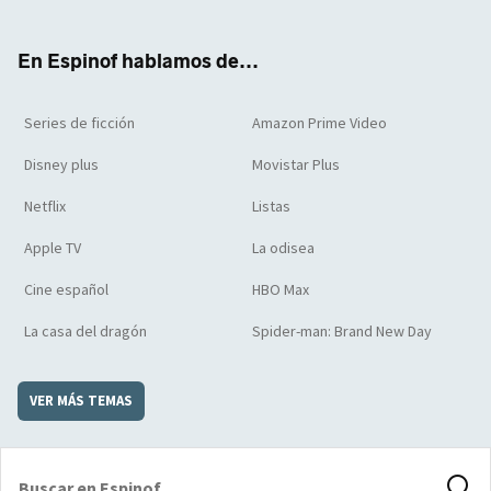
ter
boo
ube
agra
boar
k
m
d
En Espinof hablamos de...
Series de ficción
Amazon Prime Video
Disney plus
Movistar Plus
Netflix
Listas
Apple TV
La odisea
Cine español
HBO Max
La casa del dragón
Spider-man: Brand New Day
VER MÁS TEMAS