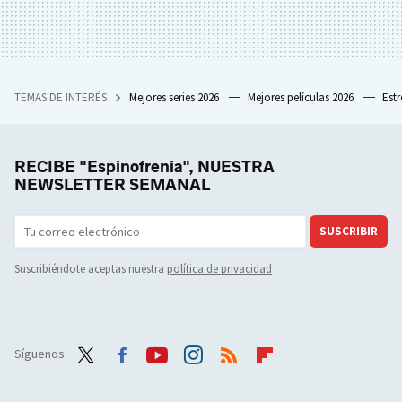
TEMAS DE INTERÉS
Mejores series 2026
Mejores películas 2026
Est
RECIBE "Espinofrenia", NUESTRA
NEWSLETTER SEMANAL
SUSCRIBIR
Suscribiéndote aceptas nuestra
política de privacidad
Síguenos
Twit
Face
Yout
Inst
RSS
Flip