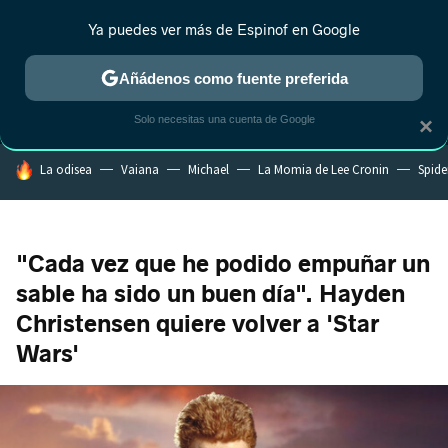
Ya puedes ver más de Espinof en Google
MENÚ
NUEVO
Añádenos como fuente preferida
CRÍTICA
ESTRENOS
REALITY
ANIME
RANKINGS CINE
RA
Solo necesitas una cuenta de Google
×
HOY SE HABLA DE
La odisea
Vaiana
Michael
La Momia de Lee Cronin
Spide
"Cada vez que he podido empuñar un
sable ha sido un buen día". Hayden
Christensen quiere volver a 'Star
Wars'