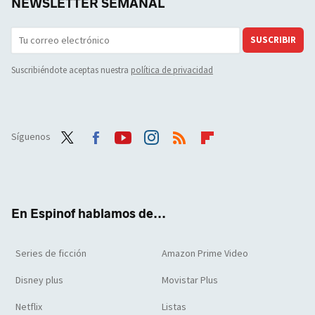
NEWSLETTER SEMANAL
SUSCRIBIR
Suscribiéndote aceptas nuestra
política de privacidad
Síguenos
Twit
Face
Yout
Inst
RSS
Flip
ter
boo
ube
agra
boar
k
m
d
En Espinof hablamos de...
Series de ficción
Amazon Prime Video
Disney plus
Movistar Plus
Netflix
Listas