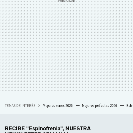
TEMAS DE INTERÉS
Mejores series 2026
Mejores películas 2026
Est
RECIBE "Espinofrenia", NUESTRA