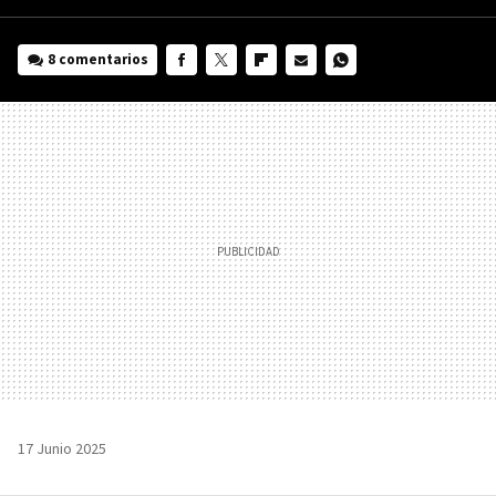
8 comentarios
FACEBOOK
TWITTER
FLIPBOARD
E-
WHATSAPP
MAIL
17 Junio 2025