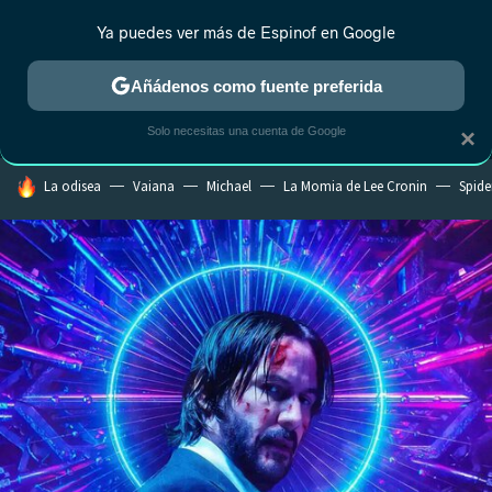
Ya puedes ver más de Espinof en Google
MENÚ
NUEVO
Añádenos como fuente preferida
CRÍTICA
ESTRENOS
REALITY
ANIME
RANKINGS CINE
RA
Solo necesitas una cuenta de Google
×
HOY SE HABLA DE
La odisea
Vaiana
Michael
La Momia de Lee Cronin
Spide