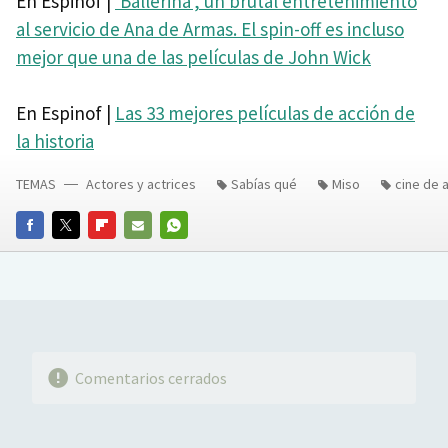
En Espinof |
'Ballerina', un brutal entretenimiento
al servicio de Ana de Armas. El spin-off es incluso
mejor que una de las películas de John Wick
En Espinof |
Las 33 mejores películas de acción de
la historia
TEMAS
Actores y actrices
Sabías qué
Miso
cine de 
FACEBOOK
TWITTER
FLIPBOARD
E-
WHATSAPP
MAIL
Comentarios cerrados