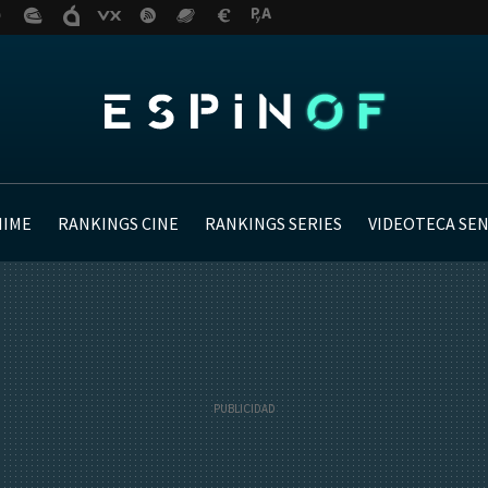
NIME
RANKINGS CINE
RANKINGS SERIES
VIDEOTECA SE