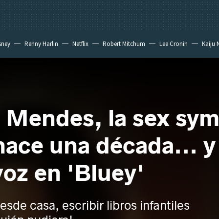
sney
Renny Harlin
Netflix
Robert Mitchum
Lee Cronin
Kaiju 
 Mendes, la sex sym
 hace una década... y
voz en 'Bluey'
esde casa, escribir libros infantiles