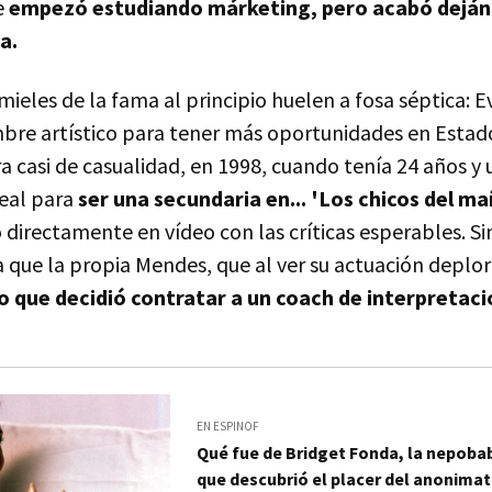
e
empezó estudiando márketing, pero acabó dejánd
a.
mieles de la fama al principio huelen a fosa séptica: 
bre artístico para tener más oportunidades en Estad
a casi de casualidad, en 1998, cuando tenía 24 años y
deal para
ser una secundaria en... 'Los chicos del m
ió directamente en vídeo con las críticas esperables. 
a que la propia Mendes, que al ver su actuación deplo
 que decidió contratar a un coach de interpretaci
EN ESPINOF
Qué fue de Bridget Fonda, la nepoba
que descubrió el placer del anonima