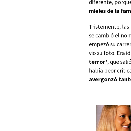
diferente, porqu
mieles de la fam
Tristemente, las 
se cambió el nom
empezó su carrer
vio su foto. Era i
terror'
, que sal
había peor crític
avergonzó tanto