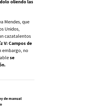
olo oliendo las
Eva Mendes, que
os Unidos,
 un cazatalentos
aíz V: Campos de
Sin embargo, no
rable
se
ón.
by de manual
to