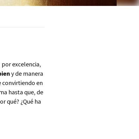
 por excelencia,
bien
y de manera
e convirtiendo en
ama hasta que, de
Por qué? ¿Qué ha