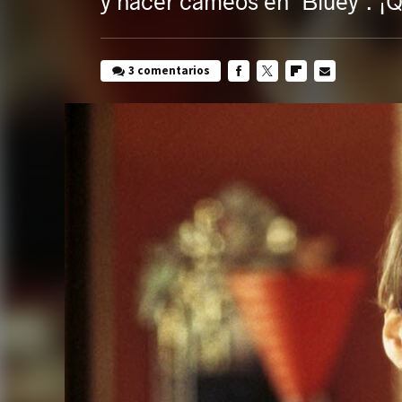
y hacer cameos en 'Bluey'. ¡Q
3 comentarios
FACEBOOK
TWITTER
FLIPBOARD
E-
MAIL