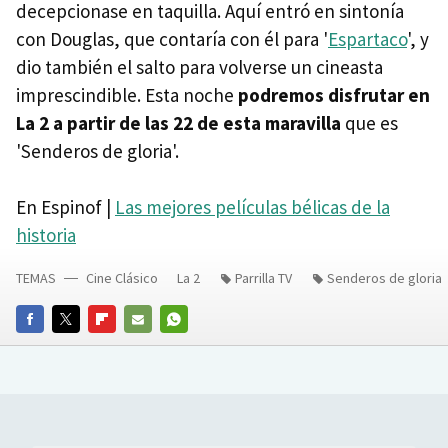
decepcionase en taquilla. Aquí entró en sintonía
con Douglas, que contaría con él para '
Espartaco
', y
dio también el salto para volverse un cineasta
imprescindible. Esta noche
podremos disfrutar en
La 2 a partir de las 22 de esta maravilla
que es
'Senderos de gloria'.
En Espinof |
Las mejores películas bélicas de la
historia
TEMAS
Cine Clásico
La 2
Parrilla TV
Senderos de gloria
FACEBOOK
TWITTER
FLIPBOARD
E-
WHATSAPP
MAIL