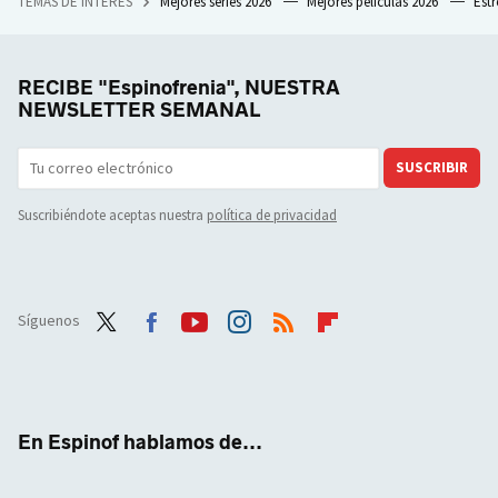
TEMAS DE INTERÉS
Mejores series 2026
Mejores películas 2026
Est
RECIBE "Espinofrenia", NUESTRA
NEWSLETTER SEMANAL
SUSCRIBIR
Suscribiéndote aceptas nuestra
política de privacidad
Síguenos
Twit
Face
Yout
Inst
RSS
Flip
ter
boo
ube
agra
boar
k
m
d
En Espinof hablamos de...