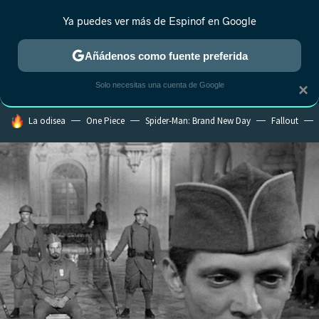
Ya puedes ver más de Espinof en Google
MENÚ
NUEVO
Añádenos como fuente preferida
CRÍTICA
ESTRENOS
REALITY
ANIME
RANKINGS CINE
RA
Solo necesitas una cuenta de Google
×
HOY SE HABLA DE
La odisea
One Piece
Spider-Man: Brand New Day
Fallout