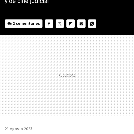
y de cine judicial
2 comentarios
FACEBOOK
TWITTER
FLIPBOARD
E-
WHATSAPP
MAIL
21 Agosto 2023