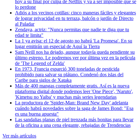
hoy a su final por culpa de Netflix y va a ser imposible que se
lo perdone
Adiós a los vecinos cotillas: cinco maneras fáciles y elegantes
de lograr privacidad en tu terraza, balcón o jardín
de Directo
al Paladar
Zendaya, actriz: "Nunca permitas que nadie te diga que tu
edad te limita"
La 1 ya avisa: el 12 de agosto no habrá 'La Promesa'. En su
lugar emitirán un especial de Aquí la Tierra
Sam Neill nos ha dejado, aunque todavía queda pendiente su
último estreno. Le podremos ver por última vez en la película
de 'The Legend of Zelda'
En 1973, Francia esparció 300 toneladas de pesticida
prohibido para salvar su plátano. Condenó dos islas del
Caribe para siglos
de Xataka
Más de 400 mangas completamente gratis. Así es la nueva
plataforma digital donde podemos leer 'One Piece', 'Naruto',
'Kimetsu no Yaiba' y muchas más series legendarias
La productora de 'Spider-Man: Brand New Day' adelanta
cuándo habrá novedades sobre la saga de James Bond: "Esa
es una buena apuesta"
Las sandalias planas de piel trenzada más bonitas para llevar
de la oficina a una cena elegante, rebajadas
de Trendencias
Ver más artículos