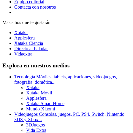
Equipo editorial
Contacta con nosotros
Más sitios que te gustarán
Xataka
Applesfera
Xataka Ciencia
Directo al Paladar
Vidaextra
Explora en nuestros medios
Tecnología
Móviles, tablets, aplicaciones, videojuegos,
fotografía, domótica...
Xataka
Xataka Móvil
Applesfera
Xataka Smart Home
Mundo Xiaomi
Videojuegos
Consolas, juegos, PC, PS4, Switch, Nintendo
3DS y Xbox...
3DJuegos
Vida Extra