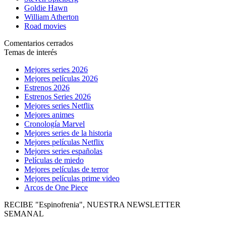
Goldie Hawn
William Atherton
Road movies
Comentarios cerrados
Temas de interés
Mejores series 2026
Mejores películas 2026
Estrenos 2026
Estrenos Series 2026
Mejores series Netflix
Mejores animes
Cronología Marvel
Mejores series de la historia
Mejores películas Netflix
Mejores series españolas
Películas de miedo
Mejores películas de terror
Mejores películas prime video
Arcos de One Piece
RECIBE "Espinofrenia", NUESTRA NEWSLETTER
SEMANAL