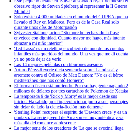
Este pequeño detalle en 'Salvar al soldado Ryan' demuestra el
obsesivo rigor de Steven Spielberg al representar la II Guerra
Mundial
Sólo existen 4.000 unidades en el mundo del CUPRA que ha
llevado el Rey en Mallorca. Pero es de la Casa Real solo
durante unos días
de Motorpasión
Sylvester Stallone, actor: "Siempre he rechazado la frase
envejece con dignidad. Cuanto mayor me hago, más intento
abrazar a mi niño interior"
'Ted Lasso' es un retelling encubierto de uno de los cuentos
infantiles más queridos del mundo. Una vez que me di cuenta
ya no pude dejar de verlo
Las 14 mejores películas con tiburones asesinos
Arturo Pérez-Reverte dicta sentencia sobre 'La odisea' y
arremete contra el Odiseo de Matt Damon: "No es el héroe
mediterráneo que nos contó Homero"
El formato físico está muriendo. Por eso hay gente pagando 2
millones de dólares por tres cartuchos de Pokémon
de Xataka
La temporada 9 de 'Rick y Morty' es la mejor desde sus
inicios. Ha sabido, por fin, evolucionar junto a sus personajes
sin dejar de lado la ciencia-ficción más demente
'Sterling Point' recupera el espíritu de 'Dawson crece' y es un
puntazo. La serie juvenil de Amazon es muy auténtica y va
más allá del romance adolescente
La mejor serie de los creadores de 'La que se avecina' llega