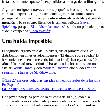
instantes brillantes que serán expandidos a lo largo de su filmografía.
Algunas consigue, a través de esos pequeños brotes que surgen
entre la inexperiencia o, frecuentemente, entre las limitaciones
presupuestarias, hacer
una película realmente notable y digna de
mención
. No es el caso literal de la primera película
Steven
Spielberg
, porque ‘
El diablo sobre ruedas
’ es todo un peliculón, pero
sí de la estupenda ‘
Loca evasión
’.
Una huida imposible
El segundo largometraje de Spielberg fue el primero que tuvo
distribución en cines estadounidenses (’El diablo sobre ruedas’ lo
hizo únicamente en el mercado internacional),
hace ya unos 50
años
. Una road movie criminal basada en hechos reales con una
estelar
Goldie Hawn
y con
William Atherton
que puedes
ver en
streaming a través de SkyShowtime
.
En Espinof
Las 27 mejores películas basadas en hechos reales de la historia
Una joven pareja ha perdido la custodia de su hijo, con ella
considerada como inadecuada y con él detenido en prisión. Con la
ayuda de su esposa, el prisionero
escapa de la cárcel y ambos