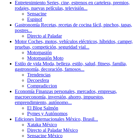
Entretenimiento
Series, cine, estrenos en cartelera, premios,
rodajes, nuevas películas, televisión...
Sensacine
Espinof
Gastronomía
Recetas, recetas de cocina fácil, pinchos, tapas,
postres...
Directo al Paladar
Motor
Coches, motos, vehículos eléctricos, híbridos, camper,
pruebas, competición, seguridad vial...
Motorpasión
Motorpasión Moto
Estilo de vida
Moda, belleza, estilo, salud, fitness, familia,
gastronomía, decoración, famosos...
Trendencias
Decoesfera
Compradiccion
Economía
Finanzas personales, mercados, empresas,
macroeconomía, inversión, ahorro, impuestos,
emprendimiento, autónomo...
El Blog Salmón
Pymes y Autónomos
Ediciones Internacionales
México, Brasil...
Xataka México
Directo al Paladar México
Sensacine México