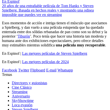
En Espinof
20 años de una entrañable película de Tom Hanks y Steven
Spielberg. Basada en hechos reales y mostrando una odisea
imposible que puedes ver en streaming
Esos momentos de acción e intriga tienen el músculo que asociamos
a Spielberg, y dan vuelo a una película estupenda que ha quedado
enterrada entre dos sólidas rebanadas de pan como son su debut y la
posterior ‘
Tiburón
’. Poco tenía que hacer una historia tan modesta y
humana ante dos exhibiciones espectaculares, pero ofrece detalles
muy estimables mientras solidifica
una película muy recuperable
.
En Espinof |
Las mejores películas de Steven Spielberg
En Espinof |
Las mejores películas de 2024
Facebook
Twitter
Flipboard
E-mail
Whatsapp
Temas
Directores y guionistas
Cine Clásico
Streaming
Aniversario
SkyShowtime
Loca evasión
Steven Spielberg