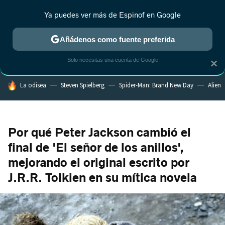
Ya puedes ver más de Espinof en Google
CRÍTICA
ESTRENOS
REALITY
ANIME
RANKINGS CINE
RA
Añádenos como fuente preferida
Solo necesitas una cuenta de Google
×
HOY SE HABLA DE
La odisea
Steven Spielberg
Spider-Man: Brand New Day
Alien
Por qué Peter Jackson cambió el
final de 'El señor de los anillos',
mejorando el original escrito por
J.R.R. Tolkien en su mítica novela