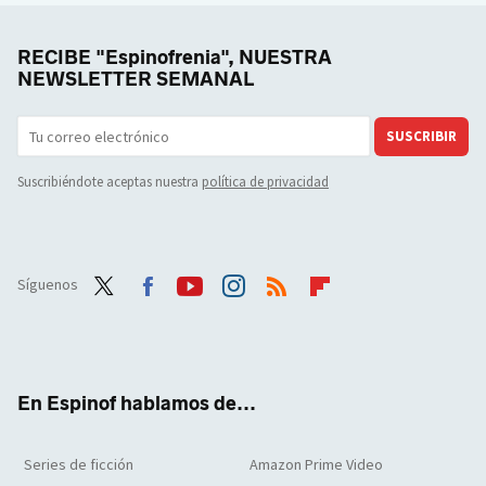
RECIBE "Espinofrenia", NUESTRA
NEWSLETTER SEMANAL
SUSCRIBIR
Suscribiéndote aceptas nuestra
política de privacidad
Síguenos
Twit
Face
Yout
Inst
RSS
Flip
ter
boo
ube
agra
boar
k
m
d
En Espinof hablamos de...
Series de ficción
Amazon Prime Video