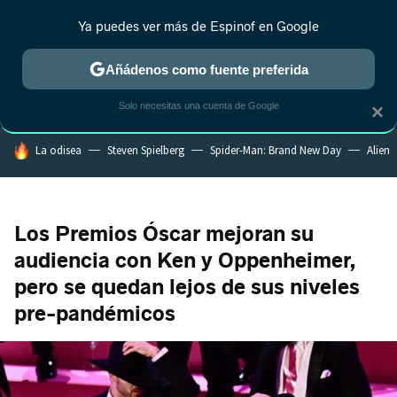
Ya puedes ver más de Espinof en Google
MENÚ
NUEVO
Añádenos como fuente preferida
CRÍTICA
ESTRENOS
REALITY
ANIME
RANKINGS CINE
RA
Solo necesitas una cuenta de Google
×
HOY SE HABLA DE
La odisea
Steven Spielberg
Spider-Man: Brand New Day
Alien
Los Premios Óscar mejoran su
audiencia con Ken y Oppenheimer,
pero se quedan lejos de sus niveles
pre-pandémicos