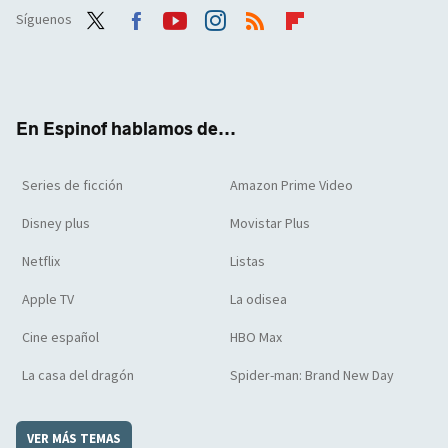
Síguenos
Twit
Face
Yout
Inst
RSS
Flip
ter
boo
ube
agra
boar
k
m
d
En Espinof hablamos de...
Series de ficción
Amazon Prime Video
Disney plus
Movistar Plus
Netflix
Listas
Apple TV
La odisea
Cine español
HBO Max
La casa del dragón
Spider-man: Brand New Day
VER MÁS TEMAS