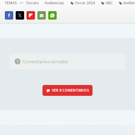
TEMAS
Oscars
Audiencias
Oscar 2024
ABC
Audien
FACEBOOK
TWITTER
FLIPBOARD
E-
WHATSAPP
MAIL
Comentarios cerrados
VER
8 COMENTARIOS