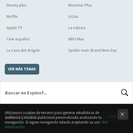
Disney plus
Movistar Plus
Netflix
Listas
Apple TV
La odisea
Cine español
HBO Max
La casa del dragón
Spider-man: Brand New Day
VER MÁS TEMAS
BUSCA
Utilizamos cookies de terceros para generar estadísticas de
SUBIR
audiencia y mostrar publicidad personalizada analizando tu
navegación. Si sigues navegando estarás aceptando su uso.
Más
información