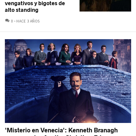
vengativos y bigotes de
alto standing
COMENTARIOS
0
HACE 3 AÑOS
'Misterio en Venecia': Kenneth Branagh