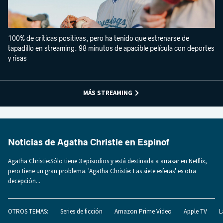
100% de críticas positivas, pero ha tenido que estrenarse de
tapadillo en streaming: 98 minutos de apacible película con deportes
y risas
MÁS STREAMING
Noticias de Agatha Christie en Espinof
Agatha Christie:Sólo tiene 3 episodios y está destinada a arrasar en Netflix,
pero tiene un gran problema. 'Agatha Christie: Las siete esferas' es otra
decepción...
OTROS TEMAS:
Series de ficción
Amazon Prime Video
Apple TV
L