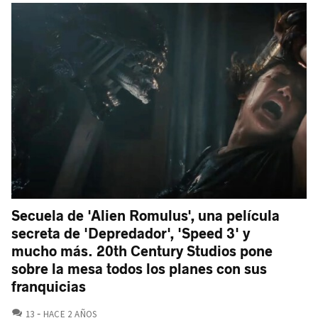
Secuela de 'Alien Romulus', una película
secreta de 'Depredador', 'Speed 3' y
mucho más. 20th Century Studios pone
sobre la mesa todos los planes con sus
franquicias
COMENTARIOS
13
HACE 2 AÑOS