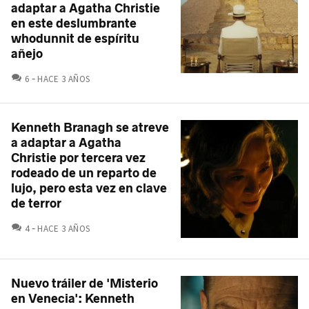
adaptar a Agatha Christie
en este deslumbrante
whodunnit de espíritu
añejo
COMENTARIOS
6
HACE 3 AÑOS
Kenneth Branagh se atreve
a adaptar a Agatha
Christie por tercera vez
rodeado de un reparto de
lujo, pero esta vez en clave
de terror
COMENTARIOS
4
HACE 3 AÑOS
Nuevo tráiler de 'Misterio
en Venecia': Kenneth