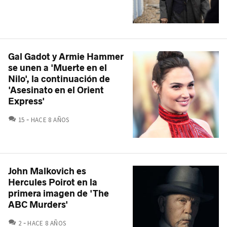
Gal Gadot y Armie Hammer
se unen a 'Muerte en el
Nilo', la continuación de
'Asesinato en el Orient
Express'
COMENTARIOS
15
HACE 8 AÑOS
John Malkovich es
Hercules Poirot en la
primera imagen de 'The
ABC Murders'
COMENTARIOS
2
HACE 8 AÑOS