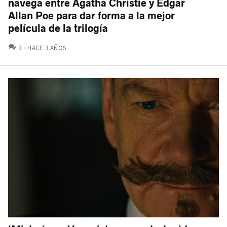
navega entre Agatha Christie y Edgar
Allan Poe para dar forma a la mejor
película de la trilogía
COMENTARIOS
3
HACE 3 AÑOS