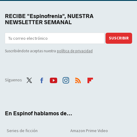
RECIBE "Espinofrenia", NUESTRA
NEWSLETTER SEMANAL
SUSCRIBIR
Suscribiéndote aceptas nuestra
política de privacidad
Síguenos
Twit
Face
Yout
Inst
RSS
Flip
ter
boo
ube
agra
boar
k
m
d
En Espinof hablamos de...
Series de ficción
Amazon Prime Video