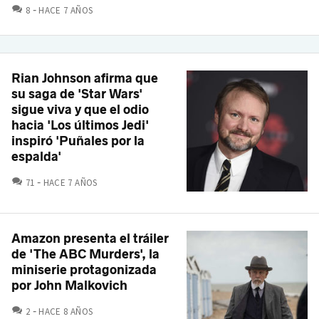
COMENTARIOS
8
HACE 7 AÑOS
Rian Johnson afirma que
su saga de 'Star Wars'
sigue viva y que el odio
hacia 'Los últimos Jedi'
inspiró 'Puñales por la
espalda'
COMENTARIOS
71
HACE 7 AÑOS
Amazon presenta el tráiler
de 'The ABC Murders', la
miniserie protagonizada
por John Malkovich
COMENTARIOS
2
HACE 8 AÑOS