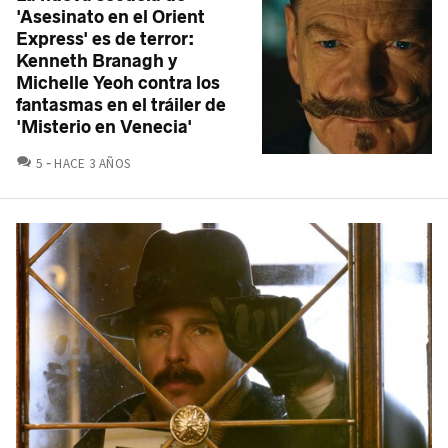
'Asesinato en el Orient
Express' es de terror:
Kenneth Branagh y
Michelle Yeoh contra los
fantasmas en el tráiler de
'Misterio en Venecia'
COMENTARIOS
5
HACE 3 AÑOS