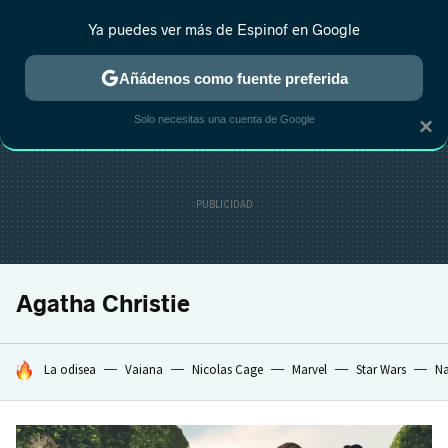
Ya puedes ver más de Espinof en Google
MENÚ
NUEVO
Añádenos como fuente preferida
CRÍTICA
ESTRENOS
REALITY
ANIME
RANKINGS CINE
RA
Solo necesitas una cuenta de Google
×
Agatha Christie
HOY SE HABLA DE
La odisea
Vaiana
Nicolas Cage
Marvel
Star Wars
Na