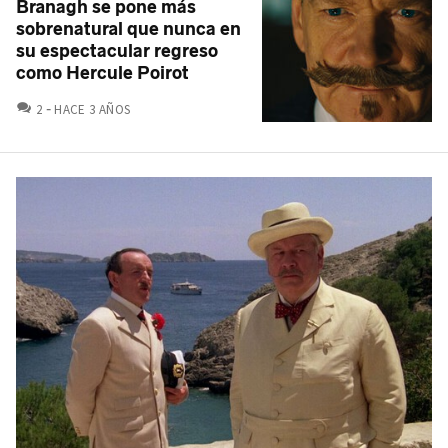
Branagh se pone más
sobrenatural que nunca en
su espectacular regreso
como Hercule Poirot
COMENTARIOS
2
HACE 3 AÑOS