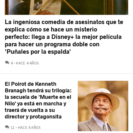
La ingeniosa comedia de asesinatos que te
explica cómo se hace un misterio
perfecto: llega a Disney+ la mejor película
para hacer un programa doble con
'Puñales por la espalda'
COMENTARIOS
4
HACE 4 AÑOS
El Poirot de Kenneth
Branagh tendrá su trilogía:
la secuela de 'Muerte en el
Nilo' ya está en marcha y
traerá de vuelta a su
director y protagonsita
COMENTARIOS
11
HACE 4 AÑOS