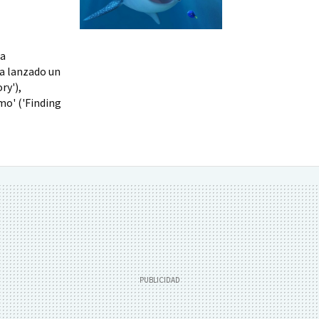
la
ha lanzado un
ry'),
mo' ('Finding