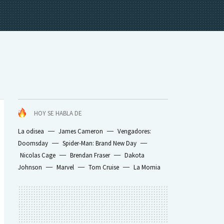
HOY SE HABLA DE
La odisea
James Cameron
Vengadores:
Doomsday
Spider-Man: Brand New Day
Nicolas Cage
Brendan Fraser
Dakota
Johnson
Marvel
Tom Cruise
La Momia