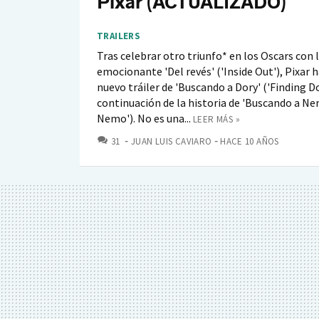
Pixar (ACTUALIZADO)
TRAILERS
Tras celebrar otro triunfo* en los Oscars con 
emocionante 'Del revés' ('Inside Out'), Pixar 
nuevo tráiler de 'Buscando a Dory' ('Finding Do
continuación de la historia de 'Buscando a Ne
Nemo'). No es una...
LEER MÁS »
COMENTARIOS
31
JUAN LUIS CAVIARO
HACE 10 AÑOS