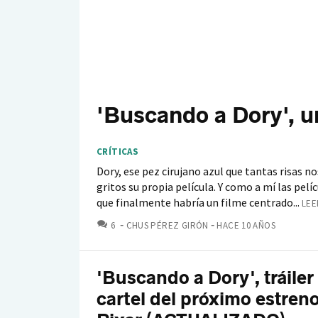
'Buscando a Dory', un
CRÍTICAS
Dory, ese pez cirujano azul que tantas risas 
gritos su propia película. Y como a mí las pe
que finalmente habría un filme centrado...
LEE
COMENTARIOS
6
CHUS PÉREZ GIRÓN
HACE 10 AÑOS
'Buscando a Dory', tráiler
cartel del próximo estren