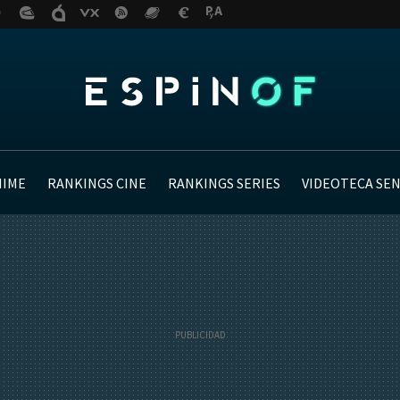
NIME
RANKINGS CINE
RANKINGS SERIES
VIDEOTECA SE