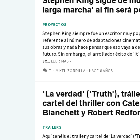
Stephen King sigue de mo
larga marcha' al fin será p
PROYECTOS
Stephen King siempre fue un escritor muy pop
referente al número de adaptaciones cinemat
sus obras y nada hace pensar que eso vaya a de
futuro. Sin embargo, el arrollador éxito de 'It
se...
LEER MÁS »
COMENTARIOS
7
MIKEL ZORRILLA
HACE 8 AÑOS
'La verdad' ('Truth'), tráile
cartel del thriller con Cate
Blanchett y Robert Redfo
TRAILERS
Aquí tenéis el trailer y cartel de ‘La verdad’ ('T