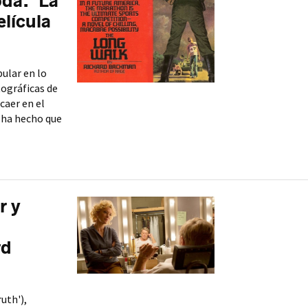
da: 'La
elícula
ular en lo
ográficas de
caer en el
' ha hecho que
r y
rd
ruth'),