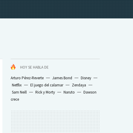
HOY SE HABLA DE
Arturo Pérez-Reverte
James Bond
Disney
Netflix
El juego del calamar
Zendaya
Sam Neill
Rick y Morty
Naruto
Dawson
crece