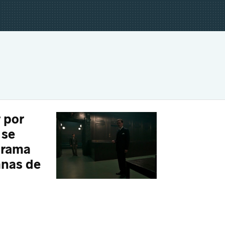
 por
 se
drama
anas de