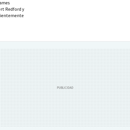
James
rt Redford y
ecientemente