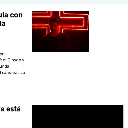
cula con
la
Ayer
Mel Gibson y
gunda
El carismático
ya está