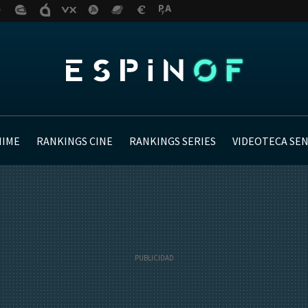
NIME
RANKINGS CINE
RANKINGS SERIES
VIDEOTECA SE