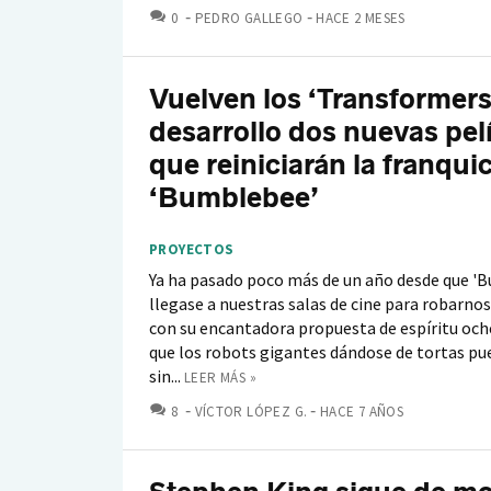
COMENTARIOS
0
PEDRO GALLEGO
HACE 2 MESES
Vuelven los ‘Transformers
desarrollo dos nuevas pel
que reiniciarán la franquic
‘Bumblebee’
PROYECTOS
Ya ha pasado poco más de un año desde que '
llegase a nuestras salas de cine para robarno
con su encantadora propuesta de espíritu och
que los robots gigantes dándose de tortas pue
sin...
LEER MÁS »
COMENTARIOS
8
VÍCTOR LÓPEZ G.
HACE 7 AÑOS