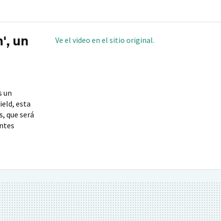
', un
Ve el video en el sitio original.
s un
eld, esta
s, que será
antes