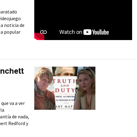
paratado
videojuego
la noticia de
la popular
anchett
que va a ver
 la
antía de nada,
ert Redford y