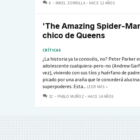
COMENTARIOS
6
MIKEL ZORRILLA
HACE 12 AÑOS
'The Amazing Spider-Man
chico de Queens
CRÍTICAS
¿La historia ya la conocéis, no? Peter Parker e
adolescente cualquiera-pero-no (Andrew Garfi
vez), viviendo con sus tíos y huérfano de padre
picado por una araña que le concederá alucin
superpoderes. Esta...
LEER MÁS »
COMENTARIOS
32
PABLO MUÑOZ
HACE 14 AÑOS