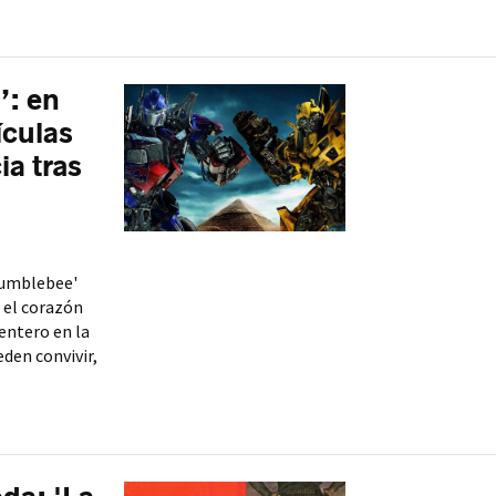
’: en
ículas
ia tras
Bumblebee'
s el corazón
entero en la
den convivir,