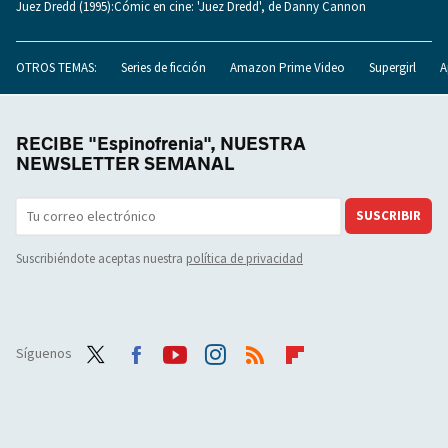
Juez Dredd (1995):Cómic en cine: 'Juez Dredd', de Danny Cannon
OTROS TEMAS:
Series de ficción
Amazon Prime Video
Supergirl
A
RECIBE "Espinofrenia", NUESTRA
NEWSLETTER SEMANAL
SUSCRIBIR
Suscribiéndote aceptas nuestra
política de privacidad
Síguenos
Twit
Face
Yout
Inst
RSS
Flip
ter
boo
ube
agra
boar
k
m
d