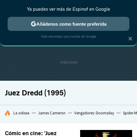
Ya puedes ver más de Espinof en Google
CRÍTICA
ESTRENOS
REALITY
ANIME
RANKINGS CINE
RA
Añádenos como fuente preferida
Solo necesitas una cuenta de Google
×
Juez Dredd (1995)
HOY SE HABLA DE
La odisea
James Cameron
Vengadores: Doomsday
Spider-
Cómic en cine: 'Juez