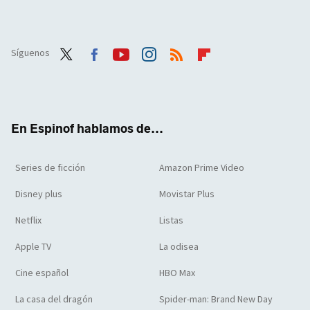
Síguenos
Twit
Face
Yout
Inst
RSS
Flip
ter
boo
ube
agra
boar
k
m
d
En Espinof hablamos de...
Series de ficción
Amazon Prime Video
Disney plus
Movistar Plus
Netflix
Listas
Apple TV
La odisea
Cine español
HBO Max
La casa del dragón
Spider-man: Brand New Day