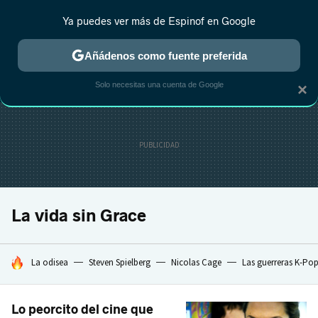
Ya puedes ver más de Espinof en Google
CRÍTICA
ESTRENOS
REALITY
ANIME
RANKINGS CINE
RA
Añádenos como fuente preferida
Solo necesitas una cuenta de Google
×
La vida sin Grace
HOY SE HABLA DE
La odisea
Steven Spielberg
Nicolas Cage
Las guerreras K-Po
Lo peorcito del cine que