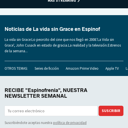
MÁS STREAMING
Noticias de La vida sin Grace en Espinof
La vida sin Grace:Lo peorcito del cine que nos llegó en 2008.'La Vida sin
Grace', John Cusack en estado de gracia.La realidad y la televisión.Estrenos
de la semana...
OTROS TEMAS:
Series de ficción
Amazon Prime Video
Apple TV
L
RECIBE "Espinofrenia", NUESTRA
NEWSLETTER SEMANAL
SUSCRIBIR
Suscribiéndote aceptas nuestra
política de privacidad