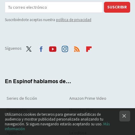
SUSCRIBIR
Suscribiéndote aceptas nuestra
política de privacidad
Síguenos
Twit
Face
Yout
Inst
RSS
Flip
ter
boo
ube
agra
boar
k
m
d
En Espinof hablamos de...
Series de ficción
Amazon Prime Video
Disney plus
Movistar Plus
Utilizamos cookies de terceros para generar estadísticas de
audiencia y mostrar publicidad personalizada analizando tu
Netflix
Listas
navegación. Si sigues navegando estarás aceptando su uso.
Más
información
Apple TV
La odisea