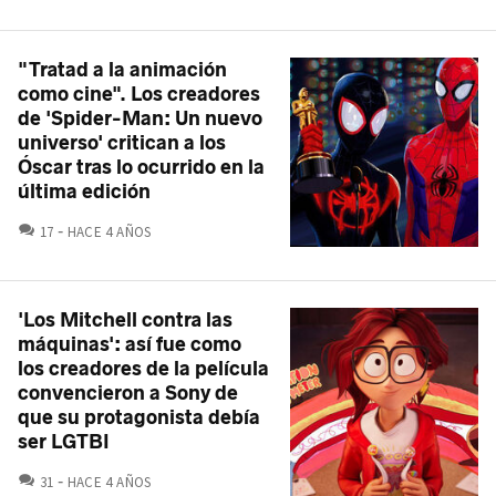
"Tratad a la animación
como cine". Los creadores
de 'Spider-Man: Un nuevo
universo' critican a los
Óscar tras lo ocurrido en la
última edición
COMENTARIOS
17
HACE 4 AÑOS
'Los Mitchell contra las
máquinas': así fue como
los creadores de la película
convencieron a Sony de
que su protagonista debía
ser LGTBI
COMENTARIOS
31
HACE 4 AÑOS