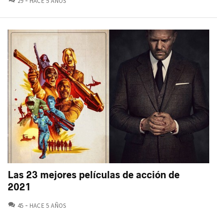
29
HACE 5 AÑOS
Las 23 mejores películas de acción de
2021
COMENTARIOS
45
HACE 5 AÑOS