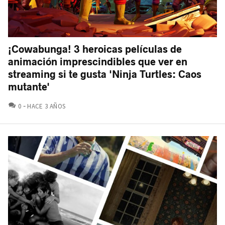
¡Cowabunga! 3 heroicas películas de
animación imprescindibles que ver en
streaming si te gusta 'Ninja Turtles: Caos
mutante'
COMENTARIOS
0
HACE 3 AÑOS