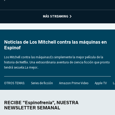
MÁS STREAMING
Noticias de Los Mitchell contra las máquinas en
Espinof
Los Mitchell contra las máquinas:Es simplemente la mejor película de la
historia de Netflix. Una extraordinaria aventura de ciencia ficción que pronto
tendrá secuela.La mejor..
OTROS TEMAS:
Series de ficción
Amazon Prime Video
Apple TV
L
RECIBE "Espinofrenia", NUESTRA
NEWSLETTER SEMANAL