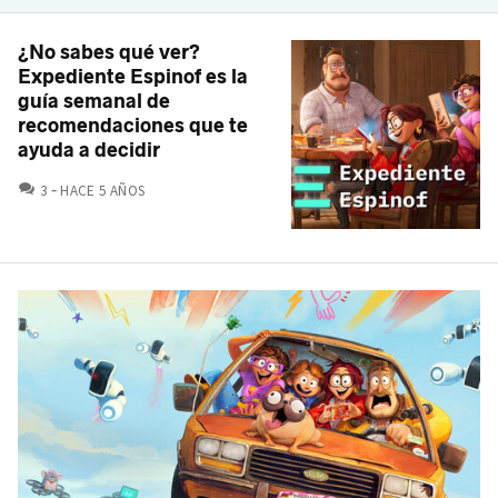
¿No sabes qué ver?
Expediente Espinof es la
guía semanal de
recomendaciones que te
ayuda a decidir
COMENTARIOS
3
HACE 5 AÑOS