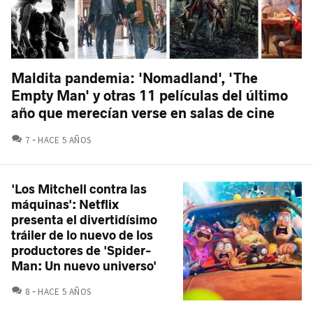
Maldita pandemia: 'Nomadland', 'The
Empty Man' y otras 11 películas del último
año que merecían verse en salas de cine
COMENTARIOS
7
HACE 5 AÑOS
'Los Mitchell contra las
máquinas': Netflix
presenta el divertidísimo
tráiler de lo nuevo de los
productores de 'Spider-
Man: Un nuevo universo'
COMENTARIOS
8
HACE 5 AÑOS