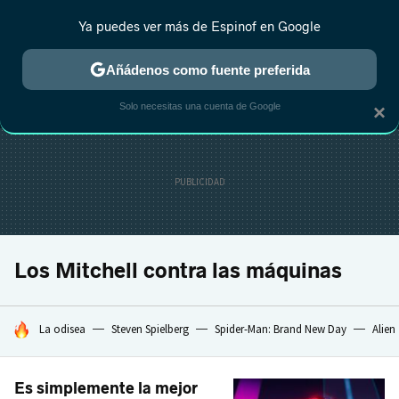
Ya puedes ver más de Espinof en Google
MENÚ
NUEVO
Añádenos como fuente preferida
CRÍTICA
ESTRENOS
REALITY
ANIME
RANKINGS CINE
RA
Solo necesitas una cuenta de Google
×
Los Mitchell contra las máquinas
HOY SE HABLA DE
La odisea
Steven Spielberg
Spider-Man: Brand New Day
Alien
Es simplemente la mejor