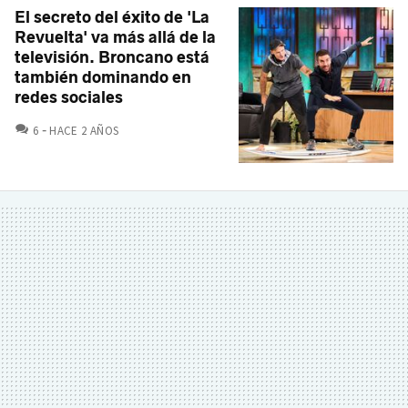
El secreto del éxito de 'La
Revuelta' va más allá de la
televisión. Broncano está
también dominando en
redes sociales
COMENTARIOS
6
HACE 2 AÑOS