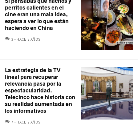
Si pensabas que nachos y
perritos calientes en el
cine eran una mala idea,
espera a ver lo que están
haciendo en China
COMENTARIOS
3
HACE 2 AÑOS
La estrategia de la TV
lineal para recuperar
relevancia pasa por la
espectacularidad.
Telecinco hace historia con
su realidad aumentada en
los informativos
COMENTARIOS
7
HACE 2 AÑOS