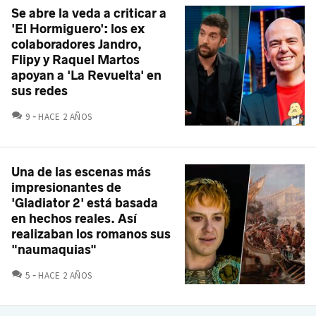
Se abre la veda a criticar a
'El Hormiguero': los ex
colaboradores Jandro,
Flipy y Raquel Martos
apoyan a 'La Revuelta' en
sus redes
COMENTARIOS
9
HACE 2 AÑOS
Una de las escenas más
impresionantes de
'Gladiator 2' está basada
en hechos reales. Así
realizaban los romanos sus
"naumaquias"
COMENTARIOS
5
HACE 2 AÑOS