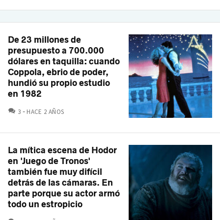
De 23 millones de
presupuesto a 700.000
dólares en taquilla: cuando
Coppola, ebrio de poder,
hundió su propio estudio
en 1982
COMENTARIOS
3
HACE 2 AÑOS
La mítica escena de Hodor
en 'Juego de Tronos'
también fue muy difícil
detrás de las cámaras. En
parte porque su actor armó
todo un estropicio