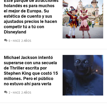
Este parque de atracciones
holandés es para muchos
el mejor de Europa. Su
estética de cuento y sus
ajustados precios le hacen
competir tú a tú con
Disneyland
COMENTARIOS
0
HACE 2 AÑOS
Michael Jackson intentó
superarse con una secuela
de Thriller escrita por
Stephen King que costó 15
millones. Pero el público
no estuvo ahí para verla
COMENTARIOS
2
HACE 2 AÑOS