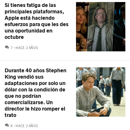
Si tienes fatiga de las
principales plataformas,
Apple está haciendo
esfuerzos para que les des
una oportunidad en
octubre
COMENTARIOS
7
HACE 2 AÑOS
Durante 40 años Stephen
King vendió sus
adaptaciones por solo un
dólar con la condición de
que no podrían
comercializarse. Un
director le hizo romper el
trato
COMENTARIOS
8
HACE 2 AÑOS