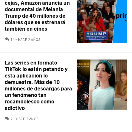
cejas, Amazon anuncia un
documental de Melania
Trump de 40 millones de
dólares que se estrenará
también en cines
COMENTARIOS
14
HACE 2 AÑOS
Las series en formato
TikTok lo están petando y
esta aplicación lo
demuestra. Más de 10
millones de descargas para
un fenómeno tan
rocambolesco como
adictivo
COMENTARIOS
2
HACE 2 AÑOS