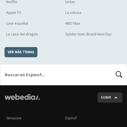
Netflix
Listas
Apple TV
La odisea
Cine español
HBO Max
La casa del dragón
Spider-man: Brand New Day
VER MÁS TEMAS
BUSCA
SUBIR
Sensacine
Espinof