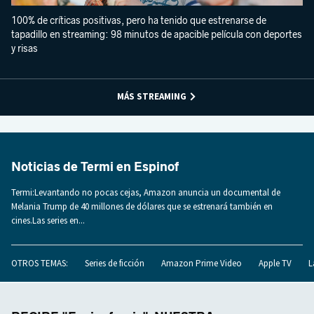
100% de críticas positivas, pero ha tenido que estrenarse de
tapadillo en streaming: 98 minutos de apacible película con deportes
y risas
MÁS STREAMING
Noticias de Termi en Espinof
Termi:Levantando no pocas cejas, Amazon anuncia un documental de
Melania Trump de 40 millones de dólares que se estrenará también en
cines.Las series en...
OTROS TEMAS:
Series de ficción
Amazon Prime Video
Apple TV
L