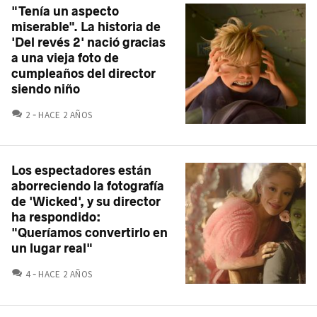
"Tenía un aspecto
miserable". La historia de
'Del revés 2' nació gracias
a una vieja foto de
cumpleaños del director
siendo niño
COMENTARIOS
2
HACE 2 AÑOS
Los espectadores están
aborreciendo la fotografía
de 'Wicked', y su director
ha respondido:
"Queríamos convertirlo en
un lugar real"
COMENTARIOS
4
HACE 2 AÑOS