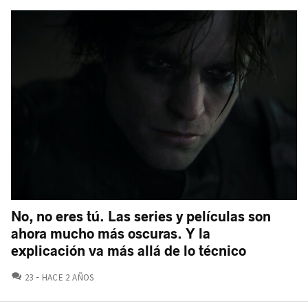
No, no eres tú. Las series y películas son
ahora mucho más oscuras. Y la
explicación va más allá de lo técnico
COMENTARIOS
23
HACE 2 AÑOS