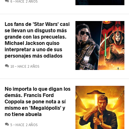
COMENTARIOS
6
HACE 2 AÑOS
Los fans de 'Star Wars' casi
se llevan un disgusto más
grande con las precuelas.
Michael Jackson quiso
interpretar a uno de sus
personajes más odiados
COMENTARIOS
10
HACE 2 AÑOS
No importa lo que digan los
demás. Francis Ford
Coppola se pone nota a sí
mismo en 'Megalópolis' y
no tiene abuela
COMENTARIOS
5
HACE 2 AÑOS