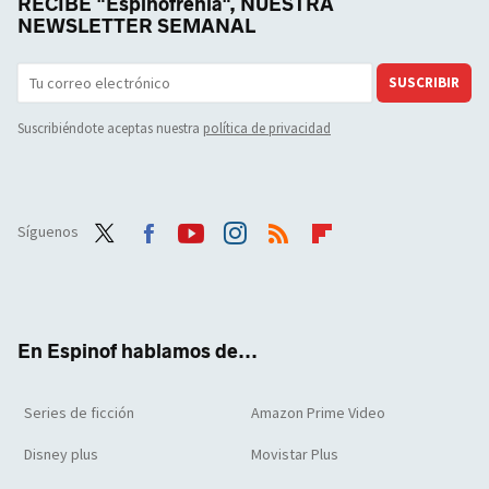
RECIBE "Espinofrenia", NUESTRA
NEWSLETTER SEMANAL
SUSCRIBIR
Suscribiéndote aceptas nuestra
política de privacidad
Síguenos
Twit
Face
Yout
Inst
RSS
Flip
ter
boo
ube
agra
boar
k
m
d
En Espinof hablamos de...
Series de ficción
Amazon Prime Video
Disney plus
Movistar Plus