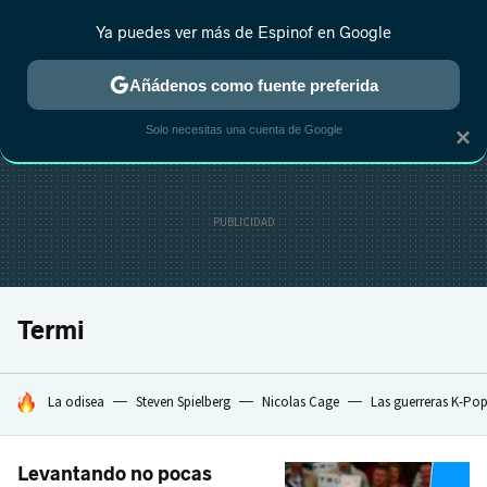
Ya puedes ver más de Espinof en Google
CRÍTICA
ESTRENOS
REALITY
ANIME
RANKINGS CINE
RA
Añádenos como fuente preferida
Solo necesitas una cuenta de Google
×
Termi
HOY SE HABLA DE
La odisea
Steven Spielberg
Nicolas Cage
Las guerreras K-Po
Levantando no pocas