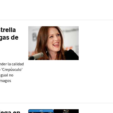
trella
egas de
der la calidad
o 'Crepúsculo'
Igual no
s magos
lega en