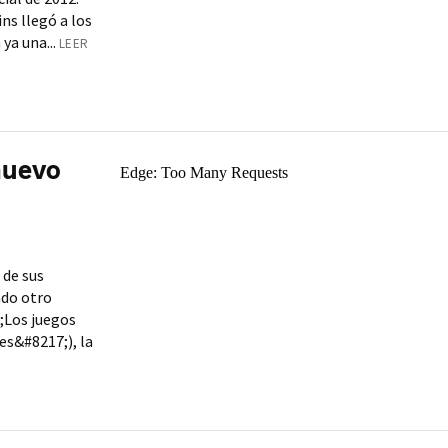
ns llegó a los
ya una...
LEER
nuevo
 de sus
ado otro
6;Los juegos
s&#8217;), la