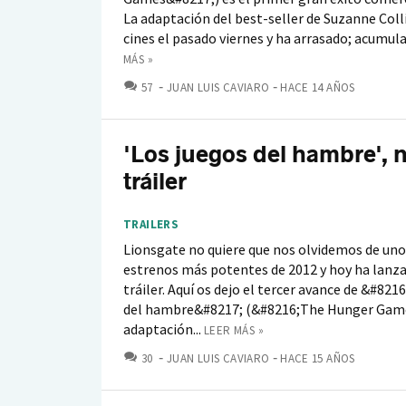
La adaptación del best-seller de Suzanne Colli
cines el pasado viernes y ha arrasado; acumula 
MÁS »
COMENTARIOS
57
JUAN LUIS CAVIARO
HACE 14 AÑOS
'Los juegos del hambre', 
tráiler
TRAILERS
Lionsgate no quiere que nos olvidemos de uno
estrenos más potentes de 2012 y hoy ha lanz
tráiler. Aquí os dejo el tercer avance de &#821
del hambre&#8217; (&#8216;The Hunger Game
adaptación...
LEER MÁS »
COMENTARIOS
30
JUAN LUIS CAVIARO
HACE 15 AÑOS