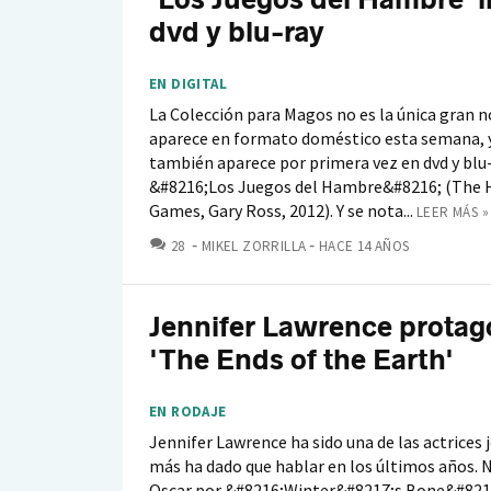
dvd y blu-ray
EN DIGITAL
La Colección para Magos no es la única gran 
aparece en formato doméstico esta semana, 
también aparece por primera vez en dvd y blu
&#8216;Los Juegos del Hambre&#8216; (The 
Games, Gary Ross, 2012). Y se nota...
LEER MÁS »
COMENTARIOS
28
MIKEL ZORRILLA
HACE 14 AÑOS
Jennifer Lawrence protag
'The Ends of the Earth'
EN RODAJE
Jennifer Lawrence ha sido una de las actrices 
más ha dado que hablar en los últimos años. 
Oscar por &#8216;Winter&#8217;s Bone&#821