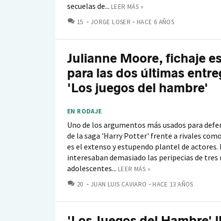
secuelas de...
LEER MÁS »
COMENTARIOS
15
JORGE LOSER
HACE 6 AÑOS
Julianne Moore, fichaje es
para las dos últimas entr
'Los juegos del hambre'
EN RODAJE
Uno de los argumentos más usados para defen
de la saga 'Harry Potter' frente a rivales com
es el extenso y estupendo plantel de actores. 
interesaban demasiado las peripecias de tre
adolescentes...
LEER MÁS »
COMENTARIOS
20
JUAN LUIS CAVIARO
HACE 13 AÑOS
'Los Juegos del Hambre' l