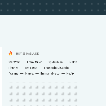
HOY SE HABLA DE
Star Wars
Frank Miller
Spider-Man
Ralph
Fiennes
Ted Lasso
Leonardo DiCaprio
Vaiana
Marvel
En mar abierto
Netflix