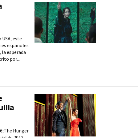
a
n USA, este
cines españoles
, la esperada
ito por...
e
illa
16;The Hunger
ial de 2012.