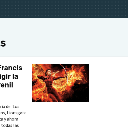
s
Francis
gir la
enil
ria de 'Los
ins, Lionsgate
a y ahora
 todas las