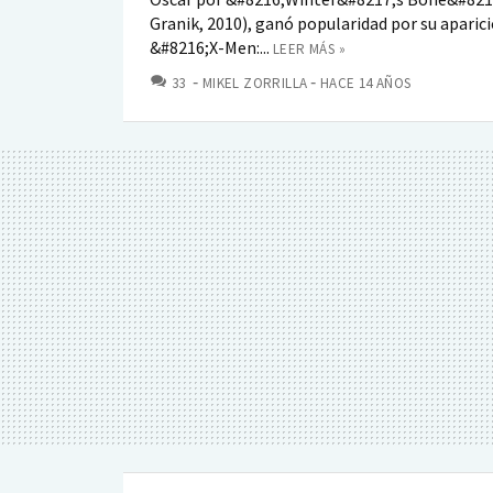
Granik, 2010), ganó popularidad por su aparic
&#8216;X-Men:...
LEER MÁS »
COMENTARIOS
33
MIKEL ZORRILLA
HACE 14 AÑOS