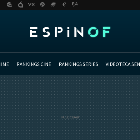
NIME
RANKINGS CINE
RANKINGS SERIES
VIDEOTECA SE