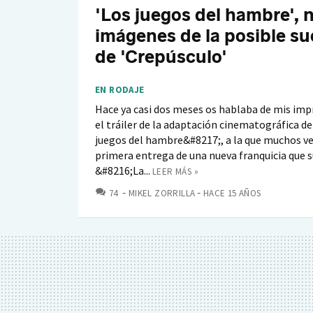
'Los juegos del hambre', 
imágenes de la posible s
de 'Crepúsculo'
EN RODAJE
Hace ya casi dos meses os hablaba de mis imp
el tráiler de la adaptación cinematográfica d
juegos del hambre&#8217;, a la que muchos v
primera entrega de una nueva franquicia que s
&#8216;La...
LEER MÁS »
COMENTARIOS
74
MIKEL ZORRILLA
HACE 15 AÑOS