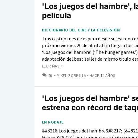
'Los juegos del hambre', l
película
DICCIONARIO DEL CINE Y LA TELEVISIÓN
Tras casi un mes de espera desde su estreno e
próximo viernes 20 de abril al fin llega a los 
‘Los juegos del hambre’ (‘The hunger games’)
adaptación del best seller de mismo título escr
LEER MÁS »
COMENTARIOS
46
MIKEL ZORRILLA
HACE 14 AÑOS
'Los juegos del hambre' s
estrena con récord de taqu
EN RODAJE
&#8216;Los juegos del hambre&#8217; (&#82
Games&#8217;) es el primer gran éxito comerc