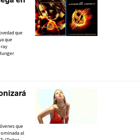
novedad que
ya que
-ray
Hunger
onizará
jóvenes que
Nominada al
7; (Debra