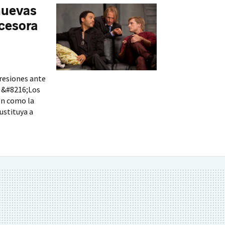
nuevas
ucesora
resiones ante
e &#8216;Los
en como la
ustituya a