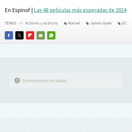
En Espinof |
Las 48 películas más esperadas de 2024
TEMAS
Actores y actrices
Marvel
James Gunn
DC
FACEBOOK
TWITTER
FLIPBOARD
E-
WHATSAPP
MAIL
Comentarios cerrados