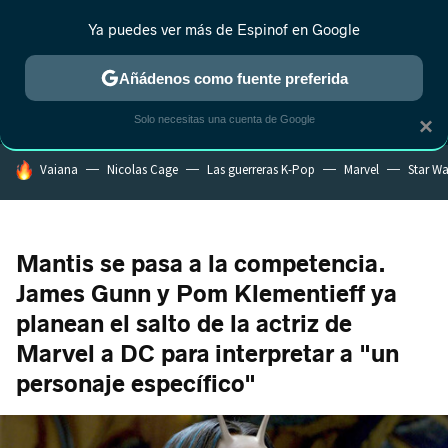
Ya puedes ver más de Espinof en Google
MENÚ
NUEVO
Añádenos como fuente preferida
CRÍTICA
ESTRENOS
REALITY
ANIME
RANKINGS CINE
RA
Solo necesitas una cuenta de Google
×
HOY SE HABLA DE
Vaiana
Nicolas Cage
Las guerreras K-Pop
Marvel
Star Wa
Mantis se pasa a la competencia.
James Gunn y Pom Klementieff ya
planean el salto de la actriz de
Marvel a DC para interpretar a "un
personaje específico"