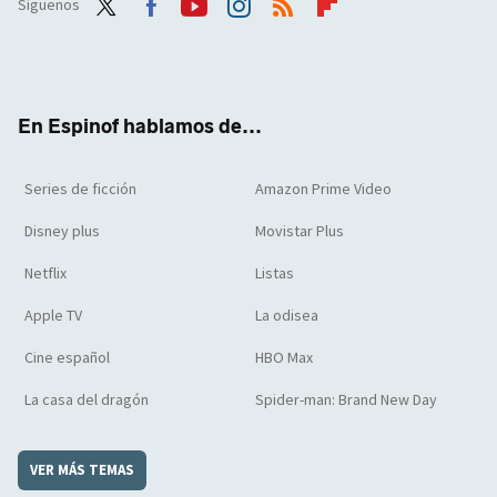
Síguenos
Twit
Face
Yout
Inst
RSS
Flip
ter
boo
ube
agra
boar
k
m
d
En Espinof hablamos de...
Series de ficción
Amazon Prime Video
Disney plus
Movistar Plus
Netflix
Listas
Apple TV
La odisea
Cine español
HBO Max
La casa del dragón
Spider-man: Brand New Day
VER MÁS TEMAS