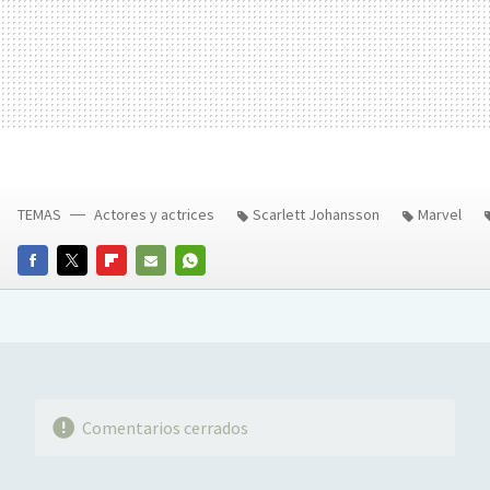
TEMAS
Actores y actrices
Scarlett Johansson
Marvel
FACEBOOK
TWITTER
FLIPBOARD
E-
WHATSAPP
MAIL
Comentarios cerrados