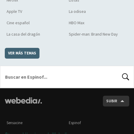
Apple TV
La odisea
Cine español
HBO Max
La casa del dragón
Spider-man: Brand New Day
VER MÁS TEMAS
BUSCA
SUBIR
Sensacine
Espinof