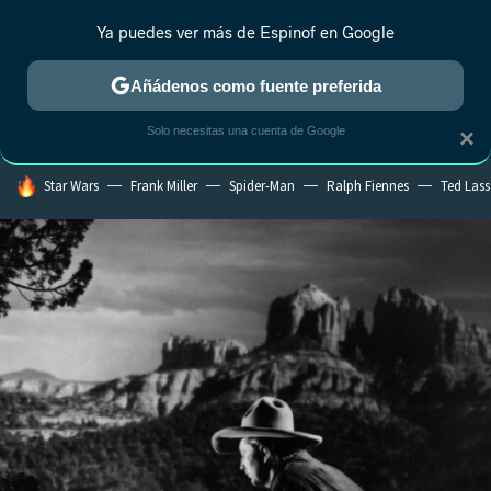
Ya puedes ver más de Espinof en Google
CRÍTICA
ESTRENOS
REALITY
ANIME
RANKINGS CINE
RA
Añádenos como fuente preferida
Solo necesitas una cuenta de Google
×
HOY SE HABLA DE
Star Wars
Frank Miller
Spider-Man
Ralph Fiennes
Ted Las