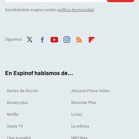
Suscribiéndote aceptas nuestra
política de privacidad
Síguenos
Twit
Face
Yout
Inst
RSS
Flip
ter
boo
ube
agra
boar
k
m
d
En Espinof hablamos de...
Series de ficción
Amazon Prime Video
Disney plus
Movistar Plus
Netflix
Listas
Apple TV
La odisea
Cine español
HBO Max