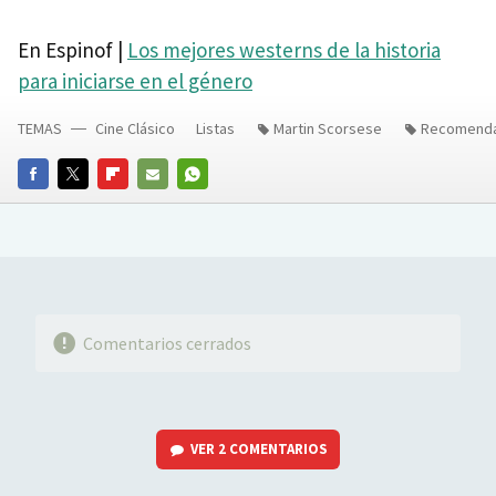
En Espinof |
Los mejores westerns de la historia
para iniciarse en el género
TEMAS
Cine Clásico
Listas
Martin Scorsese
Recomenda
FACEBOOK
TWITTER
FLIPBOARD
E-
WHATSAPP
MAIL
Comentarios cerrados
VER
2 COMENTARIOS