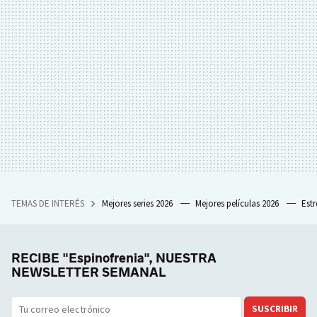
TEMAS DE INTERÉS
Mejores series 2026
Mejores películas 2026
Est
RECIBE "Espinofrenia", NUESTRA
NEWSLETTER SEMANAL
SUSCRIBIR