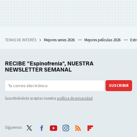
TEMAS DE INTERÉS
Mejores series 2026
Mejores películas 2026
Est
RECIBE "Espinofrenia", NUESTRA
NEWSLETTER SEMANAL
SUSCRIBIR
Suscribiéndote aceptas nuestra
política de privacidad
Síguenos
Twit
Face
Yout
Inst
RSS
Flip