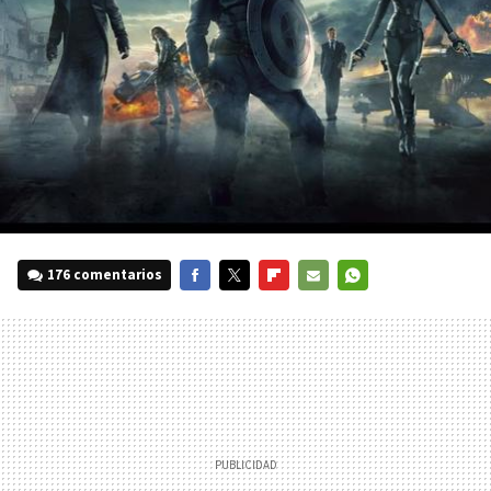
176 comentarios
FACEBOOK
TWITTER
FLIPBOARD
E-
WHATSAPP
MAIL