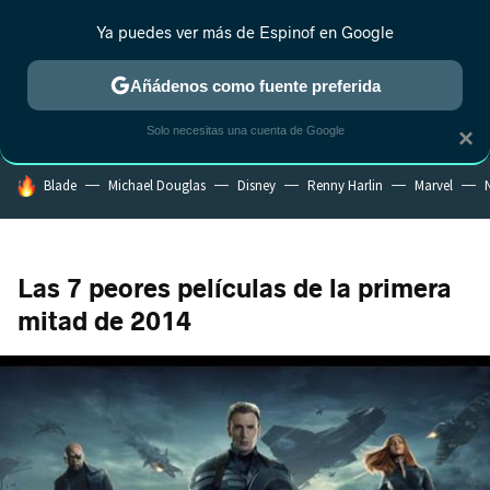
Ya puedes ver más de Espinof en Google
CRÍTICA
ESTRENOS
REALITY
ANIME
RANKINGS CINE
RA
Añádenos como fuente preferida
Solo necesitas una cuenta de Google
×
HOY SE HABLA DE
Blade
Michael Douglas
Disney
Renny Harlin
Marvel
N
Las 7 peores películas de la primera
mitad de 2014