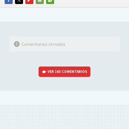
FACEBOOK
TWITTER
FLIPBOARD
E-
WHATSAPP
MAIL
Comentarios cerrados
VER
165 COMENTARIOS