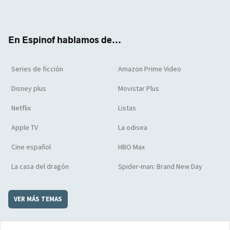
ter
boo
ube
agra
boar
k
m
d
En Espinof hablamos de...
Series de ficción
Amazon Prime Video
Disney plus
Movistar Plus
Netflix
Listas
Apple TV
La odisea
Cine español
HBO Max
La casa del dragón
Spider-man: Brand New Day
VER MÁS TEMAS