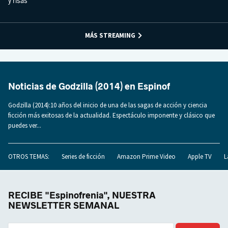
y risas
MÁS STREAMING
Noticias de Godzilla (2014) en Espinof
Godzilla (2014):10 años del inicio de una de las sagas de acción y ciencia
ficción más exitosas de la actualidad. Espectáculo imponente y clásico que
puedes ver...
OTROS TEMAS:
Series de ficción
Amazon Prime Video
Apple TV
L
RECIBE "Espinofrenia", NUESTRA
NEWSLETTER SEMANAL