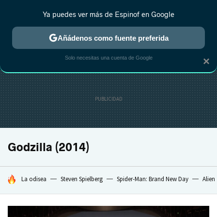
Ya puedes ver más de Espinof en Google
CRÍTICA
ESTRENOS
REALITY
ANIME
RANKINGS CINE
RA
Añádenos como fuente preferida
Solo necesitas una cuenta de Google
×
Godzilla (2014)
HOY SE HABLA DE
La odisea
Steven Spielberg
Spider-Man: Brand New Day
Alien