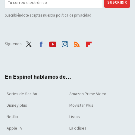
SUSCRIBIR
Suscribiéndote aceptas nuestra
política de privacidad
Síguenos
Twit
Face
Yout
Inst
RSS
Flip
ter
boo
ube
agra
boar
k
m
d
En Espinof hablamos de...
Series de ficción
Amazon Prime Video
Disney plus
Movistar Plus
Netflix
Listas
Apple TV
La odisea