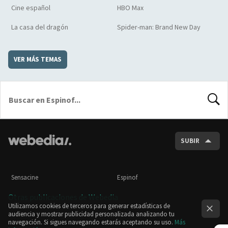
Cine español
HBO Max
La casa del dragón
Spider-man: Brand New Day
VER MÁS TEMAS
BUSCA
SUBIR
Sensacine
Espinof
Otras publicaciones de Webedia
Utilizamos cookies de terceros para generar estadísticas de
audiencia y mostrar publicidad personalizada analizando tu
navegación. Si sigues navegando estarás aceptando su uso.
Más