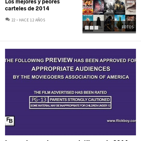
Los mejores y peores
carteles de 2014
COMENTARIOS
22
HACE 12 AÑOS
FOTOS