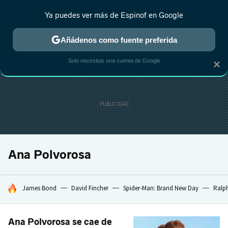
Ya puedes ver más de Espinof en Google
CRÍTICA
ESTRENOS
REALITY
ANIME
RANKINGS CINE
RA
Añádenos como fuente preferida
Solo necesitas una cuenta de Google
×
Ana Polvorosa
HOY SE HABLA DE
James Bond
David Fincher
Spider-Man: Brand New Day
Ralph
Ana Polvorosa se cae de