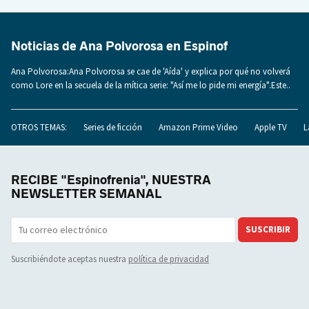
Noticias de Ana Polvorosa en Espinof
Ana Polvorosa:Ana Polvorosa se cae de 'Aída' y explica por qué no volverá
como Lore en la secuela de la mítica serie: "Así me lo pide mi energía".Este..
OTROS TEMAS:
Series de ficción
Amazon Prime Video
Apple TV
L
RECIBE "Espinofrenia", NUESTRA
NEWSLETTER SEMANAL
SUSCRIBIR
Suscribiéndote aceptas nuestra
política de privacidad