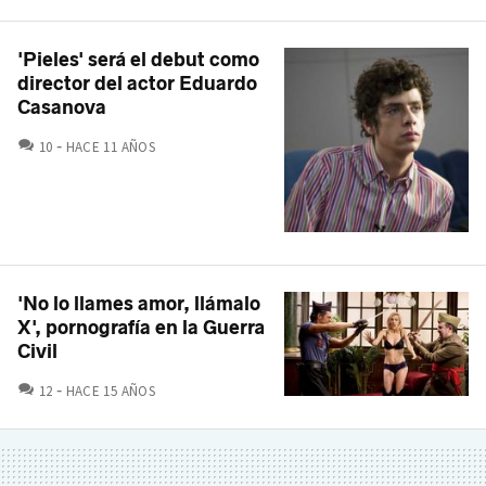
'Pieles' será el debut como
director del actor Eduardo
Casanova
COMENTARIOS
10
HACE 11 AÑOS
'No lo llames amor, llámalo
X', pornografía en la Guerra
Civil
COMENTARIOS
12
HACE 15 AÑOS