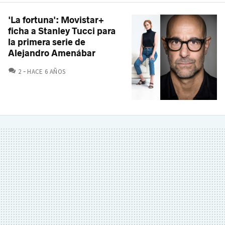
'La fortuna': Movistar+
ficha a Stanley Tucci para
la primera serie de
Alejandro Amenábar
COMENTARIOS
2
HACE 6 AÑOS