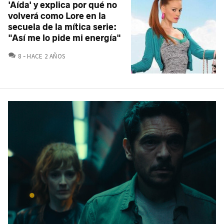
'Aída' y explica por qué no
volverá como Lore en la
secuela de la mítica serie:
"Así me lo pide mi energía"
COMENTARIOS
8
HACE 2 AÑOS