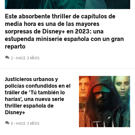
Este absorbente thriller de capítulos de
media hora es una de las mayores
sorpresas de Disney+ en 2023: una
estupenda miniserie española con un gran
reparto
COMENTARIOS
2
HACE 3 AÑOS
Justicieros urbanos y
policías confundidos en el
tráiler de 'Tú también lo
harías', una nueva serie
thriller española de
Disney+
COMENTARIOS
0
HACE 3 AÑOS