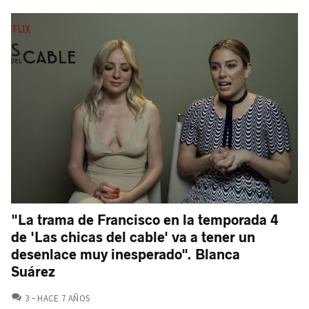
"La trama de Francisco en la temporada 4
de 'Las chicas del cable' va a tener un
desenlace muy inesperado". Blanca
Suárez
COMENTARIOS
3
HACE 7 AÑOS