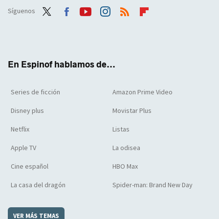
Síguenos
Twit
Face
Yout
Inst
RSS
Flip
ter
boo
ube
agra
boar
k
m
d
En Espinof hablamos de...
Series de ficción
Amazon Prime Video
Disney plus
Movistar Plus
Netflix
Listas
Apple TV
La odisea
Cine español
HBO Max
La casa del dragón
Spider-man: Brand New Day
VER MÁS TEMAS