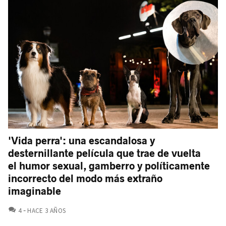
'Vida perra': una escandalosa y
desternillante película que trae de vuelta
el humor sexual, gamberro y políticamente
incorrecto del modo más extraño
imaginable
COMENTARIOS
4
HACE 3 AÑOS