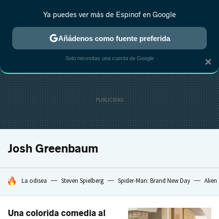
Ya puedes ver más de Espinof en Google
CRÍTICA
ESTRENOS
REALITY
ANIME
RANKINGS CINE
RA
Añádenos como fuente preferida
Solo necesitas una cuenta de Google
×
Josh Greenbaum
HOY SE HABLA DE
La odisea
Steven Spielberg
Spider-Man: Brand New Day
Alien
Una colorida comedia al