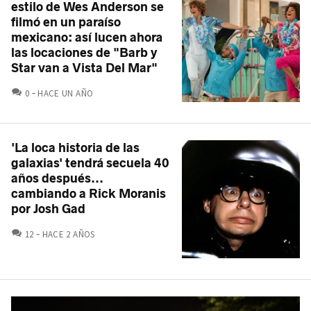
estilo de Wes Anderson se
filmó en un paraíso
mexicano: así lucen ahora
las locaciones de "Barb y
Star van a Vista Del Mar"
COMENTARIOS
0
HACE UN AÑO
'La loca historia de las
galaxias' tendrá secuela 40
años después...
cambiando a Rick Moranis
por Josh Gad
COMENTARIOS
12
HACE 2 AÑOS