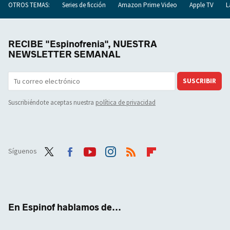
OTROS TEMAS:
Series de ficción
Amazon Prime Video
Apple TV
L
RECIBE "Espinofrenia", NUESTRA
NEWSLETTER SEMANAL
SUSCRIBIR
Suscribiéndote aceptas nuestra
política de privacidad
Síguenos
Twit
Face
Yout
Inst
RSS
Flip
ter
boo
ube
agra
boar
k
m
d
En Espinof hablamos de...