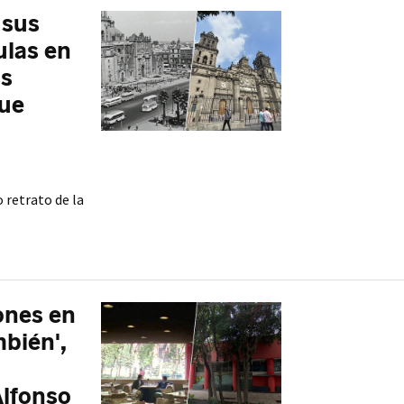
 sus
ulas en
os
que
o retrato de la
ones en
bién',
Alfonso