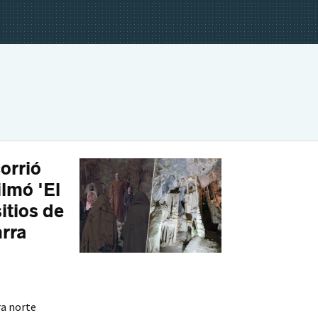
orrió
lmó 'El
sitios de
arra
ra norte