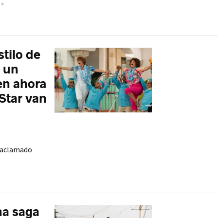
 »
tilo de
 un
en ahora
Star van
l aclamado
na saga