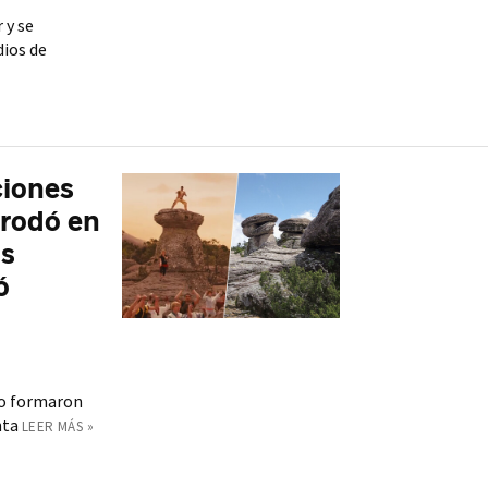
 y se
dios de
ciones
 rodó en
os
ó
llo formaron
nta
LEER MÁS »