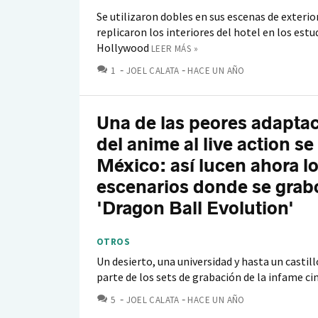
Se utilizaron dobles en sus escenas de exterior
replicaron los interiores del hotel en los estu
Hollywood
LEER MÁS »
COMENTARIOS
1
JOEL CALATA
HACE UN AÑO
Una de las peores adapta
del anime al live action se
México: así lucen ahora l
escenarios donde se grab
'Dragon Ball Evolution'
OTROS
Un desierto, una universidad y hasta un casti
parte de los sets de grabación de la infame ci
COMENTARIOS
5
JOEL CALATA
HACE UN AÑO