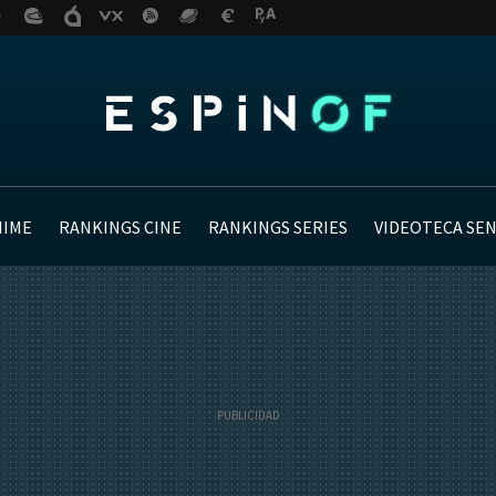
NIME
RANKINGS CINE
RANKINGS SERIES
VIDEOTECA SE