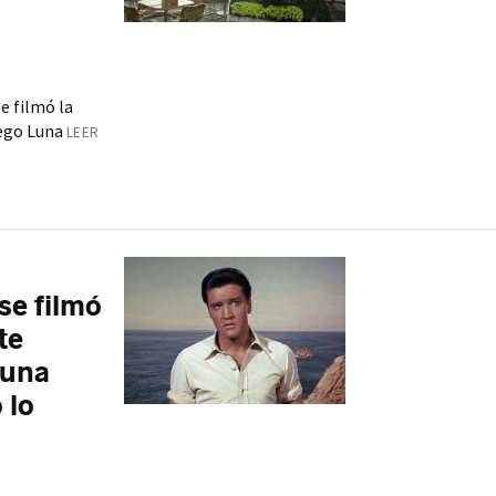
e filmó la
iego Luna
LEER
se filmó
te
 una
 lo