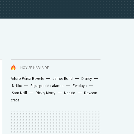
HOY SE HABLA DE
Arturo Pérez-Reverte
James Bond
Disney
Netflix
El juego del calamar
Zendaya
Sam Neill
Rick y Morty
Naruto
Dawson
crece