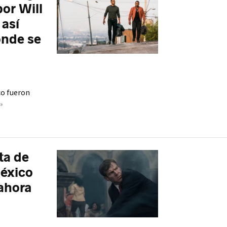
or Will
 así
onde se
co fueron
»
ta de
México
ahora