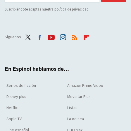
Suscribiéndote aceptas nuestra
política de privacidad
Síguenos
Twit
Face
Yout
Inst
RSS
Flip
ter
boo
ube
agra
boar
k
m
d
En Espinof hablamos de...
Series de ficción
Amazon Prime Video
Disney plus
Movistar Plus
Netflix
Listas
Apple TV
La odisea
Cine español
HBO Max