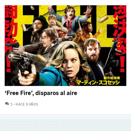
‘Free Fire’, disparos al aire
COMENTARIOS
5
HACE 8 AÑOS