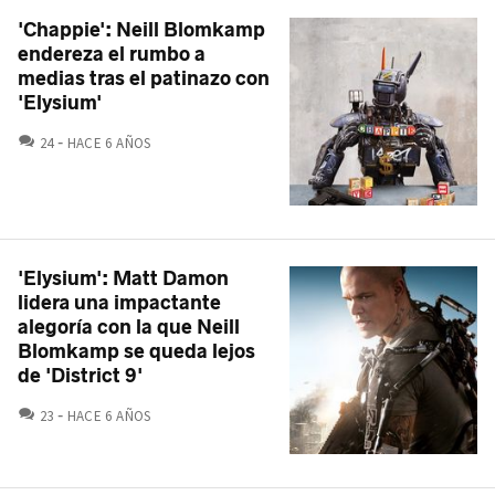
'Chappie': Neill Blomkamp
endereza el rumbo a
medias tras el patinazo con
'Elysium'
COMENTARIOS
24
HACE 6 AÑOS
'Elysium': Matt Damon
lidera una impactante
alegoría con la que Neill
Blomkamp se queda lejos
de 'District 9'
COMENTARIOS
23
HACE 6 AÑOS