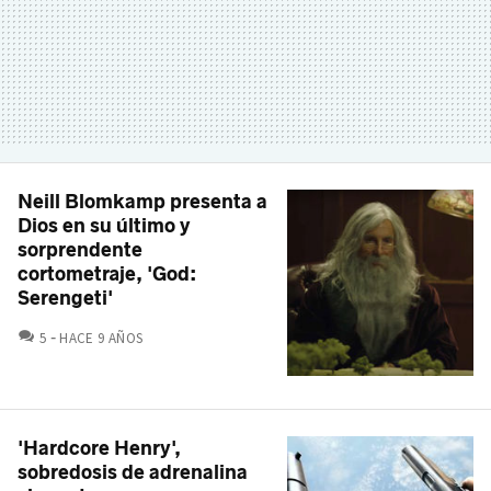
Neill Blomkamp presenta a
Dios en su último y
sorprendente
cortometraje, 'God:
Serengeti'
COMENTARIOS
5
HACE 9 AÑOS
'Hardcore Henry',
sobredosis de adrenalina