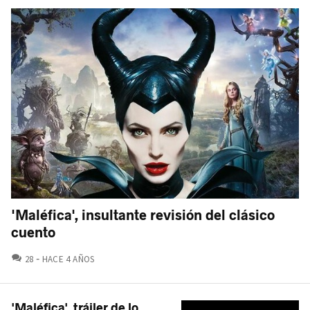
'Maléfica', insultante revisión del clásico
cuento
COMENTARIOS
28
HACE 4 AÑOS
'Maléfica', tráiler de lo