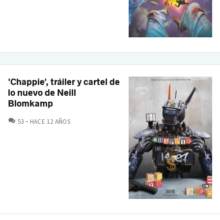
'Chappie', tráiler y cartel de
lo nuevo de Neill
Blomkamp
COMENTARIOS
53
HACE 12 AÑOS