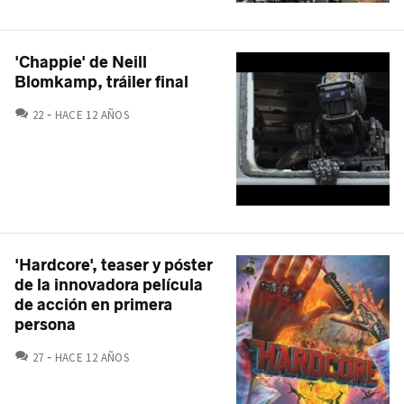
'Chappie' de Neill
Blomkamp, tráiler final
COMENTARIOS
22
HACE 12 AÑOS
'Hardcore', teaser y póster
de la innovadora película
de acción en primera
persona
COMENTARIOS
27
HACE 12 AÑOS