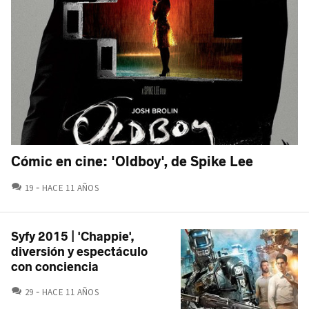
Cómic en cine: 'Oldboy', de Spike Lee
COMENTARIOS
19
HACE 11 AÑOS
Syfy 2015 | 'Chappie',
diversión y espectáculo
con conciencia
COMENTARIOS
29
HACE 11 AÑOS