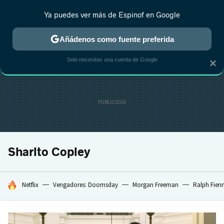
Ya puedes ver más de Espinof en Google
CRÍTICA
ESTRENOS
REALITY
ANIME
RANKINGS CINE
RA
Añádenos como fuente preferida
Solo necesitas una cuenta de Google
×
Sharlto Copley
HOY SE HABLA DE
Netflix
Vengadores: Doomsday
Morgan Freeman
Ralph Fien