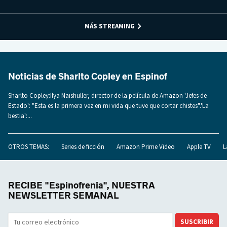
MÁS STREAMING
Noticias de Sharlto Copley en Espinof
Sharlto Copley:Ilya Naishuller, director de la película de Amazon 'Jefes de
Estado': "Esta es la primera vez en mi vida que tuve que cortar chistes".'La
bestia':...
OTROS TEMAS:
Series de ficción
Amazon Prime Video
Apple TV
L
RECIBE "Espinofrenia", NUESTRA
NEWSLETTER SEMANAL
SUSCRIBIR