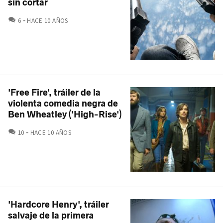
sin cortar
COMENTARIOS
6
HACE 10 AÑOS
'Free Fire', tráiler de la
violenta comedia negra de
Ben Wheatley ('High-Rise')
COMENTARIOS
10
HACE 10 AÑOS
'Hardcore Henry', tráiler
salvaje de la primera