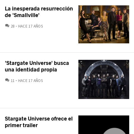
La inesperada resurrección
de 'Smallville'
COMENTARIOS
28
HACE 17 AÑOS
'Stargate Universe' busca
una identidad propia
COMENTARIOS
11
HACE 17 AÑOS
Stargate Universe ofrece el
primer trailer