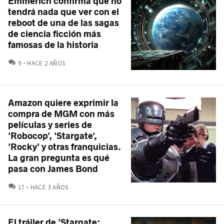
Emmerich confirma que no
tendrá nada que ver con el
reboot de una de las sagas
de ciencia ficción más
famosas de la historia
COMENTARIOS
9
HACE 2 AÑOS
Amazon quiere exprimir la
compra de MGM con más
películas y series de
'Robocop', 'Stargate',
'Rocky' y otras franquicias.
La gran pregunta es qué
pasa con James Bond
COMENTARIOS
17
HACE 3 AÑOS
El tráiler de 'Stargate: