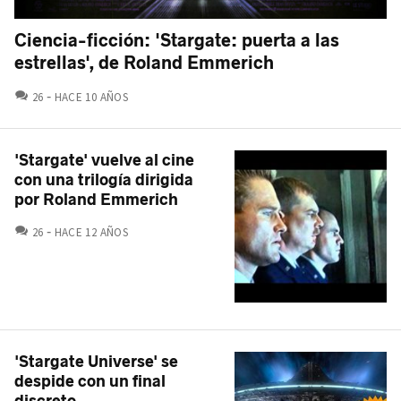
Ciencia-ficción: 'Stargate: puerta a las
estrellas', de Roland Emmerich
COMENTARIOS
26
HACE 10 AÑOS
'Stargate' vuelve al cine
con una trilogía dirigida
por Roland Emmerich
COMENTARIOS
26
HACE 12 AÑOS
'Stargate Universe' se
despide con un final
discreto