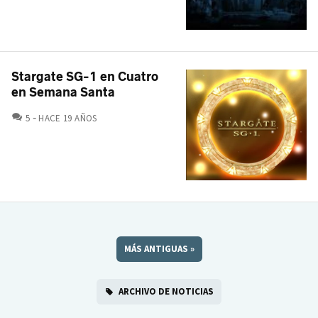
Stargate SG-1 en Cuatro
en Semana Santa
COMENTARIOS
5
HACE 19 AÑOS
MÁS ANTIGUAS
»
ARCHIVO DE NOTICIAS