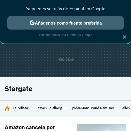
Ya puedes ver más de Espinof en Google
CRÍTICA
ESTRENOS
REALITY
ANIME
RANKINGS CINE
RA
Añádenos como fuente preferida
Solo necesitas una cuenta de Google
×
Stargate
HOY SE HABLA DE
La odisea
Steven Spielberg
Spider-Man: Brand New Day
Alien
Amazon cancela por