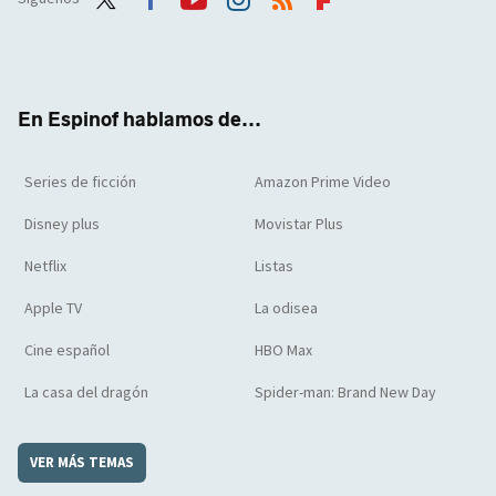
Twit
Face
Yout
Inst
RSS
Flip
ter
boo
ube
agra
boar
k
m
d
En Espinof hablamos de...
Series de ficción
Amazon Prime Video
Disney plus
Movistar Plus
Netflix
Listas
Apple TV
La odisea
Cine español
HBO Max
La casa del dragón
Spider-man: Brand New Day
VER MÁS TEMAS