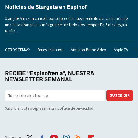
Noticias de Stargate en Espinof
Stargate:Amazon cancela por sorpresa la nueva serie de ciencia ficción de
una de las franquicias más grandes de todos los tiempos.En 5 días llega a
Netflix...
OTROS TEMAS:
Series de ficción
Amazon Prime Video
Apple TV
L
RECIBE "Espinofrenia", NUESTRA
NEWSLETTER SEMANAL
SUSCRIBIR
Suscribiéndote aceptas nuestra
política de privacidad
Síguenos