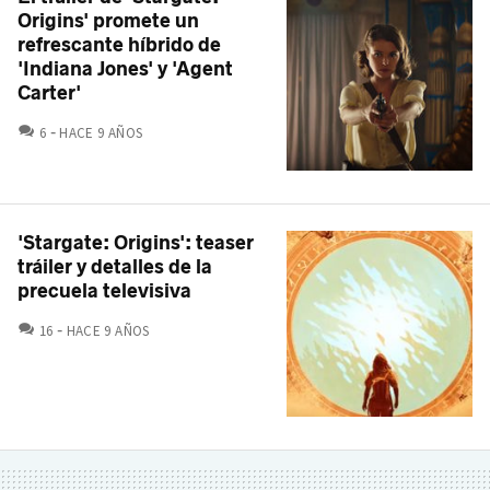
Origins' promete un
refrescante híbrido de
'Indiana Jones' y 'Agent
Carter'
COMENTARIOS
6
HACE 9 AÑOS
'Stargate: Origins': teaser
tráiler y detalles de la
precuela televisiva
COMENTARIOS
16
HACE 9 AÑOS