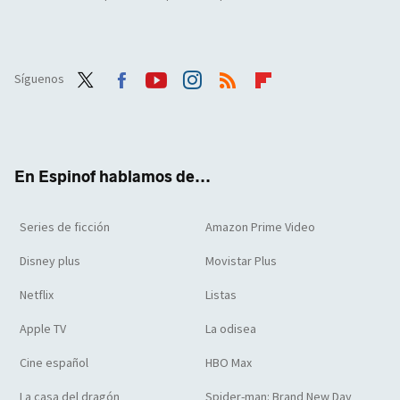
Síguenos
Twit
Face
Yout
Inst
RSS
Flip
ter
boo
ube
agra
boar
k
m
d
En Espinof hablamos de...
Series de ficción
Amazon Prime Video
Disney plus
Movistar Plus
Netflix
Listas
Apple TV
La odisea
Cine español
HBO Max
La casa del dragón
Spider-man: Brand New Day