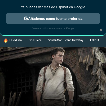
Ya puedes ver más de Espinof en Google
CRÍTICA
ESTRENOS
REALITY
ANIME
RANKINGS CINE
RA
Añádenos como fuente preferida
Solo necesitas una cuenta de Google
×
HOY SE HABLA DE
La odisea
One Piece
Spider-Man: Brand New Day
Fallout