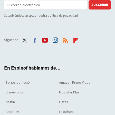
SUSCRIBIR
Suscribiéndote aceptas nuestra
política de privacidad
Síguenos
Twit
Face
Yout
Inst
RSS
Flip
ter
boo
ube
agra
boar
k
m
d
En Espinof hablamos de...
Series de ficción
Amazon Prime Video
Disney plus
Movistar Plus
Netflix
Listas
Apple TV
La odisea