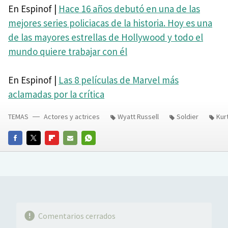
En Espinof |
Hace 16 años debutó en una de las
mejores series policiacas de la historia. Hoy es una
de las mayores estrellas de Hollywood y todo el
mundo quiere trabajar con él
En Espinof |
Las 8 películas de Marvel más
aclamadas por la crítica
TEMAS
Actores y actrices
Wyatt Russell
Soldier
Kur
FACEBOOK
TWITTER
FLIPBOARD
E-
WHATSAPP
MAIL
Comentarios cerrados