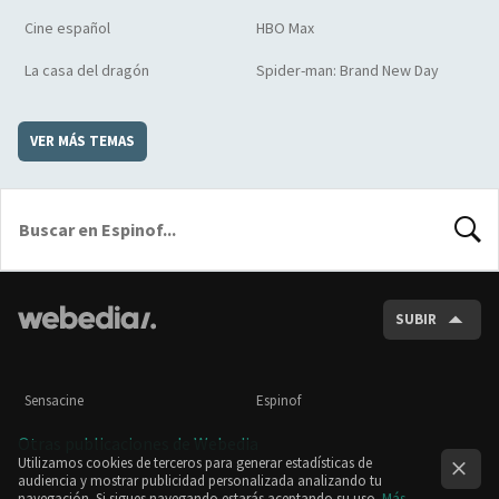
Cine español
HBO Max
La casa del dragón
Spider-man: Brand New Day
VER MÁS TEMAS
BUSCA
SUBIR
Sensacine
Espinof
Otras publicaciones de Webedia
Utilizamos cookies de terceros para generar estadísticas de
audiencia y mostrar publicidad personalizada analizando tu
navegación. Si sigues navegando estarás aceptando su uso.
Más