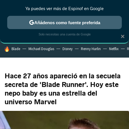
Ya puedes ver más de Espinof en Google
MENÚ
NUEVO
Añádenos como fuente preferida
CRÍTICA
ESTRENOS
REALITY
ANIME
RANKINGS CINE
RA
Solo necesitas una cuenta de Google
×
HOY SE HABLA DE
Blade
Michael Douglas
Disney
Renny Harlin
Netflix
R
Hace 27 años apareció en la secuela
secreta de 'Blade Runner'. Hoy este
nepo baby es una estrella del
universo Marvel