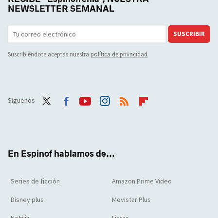
NEWSLETTER SEMANAL
SUSCRIBIR
Suscribiéndote aceptas nuestra
política de privacidad
Síguenos
Twit
Face
Yout
Inst
RSS
Flip
ter
boo
ube
agra
boar
k
m
d
En Espinof hablamos de...
Series de ficción
Amazon Prime Video
Disney plus
Movistar Plus
Netflix
Listas