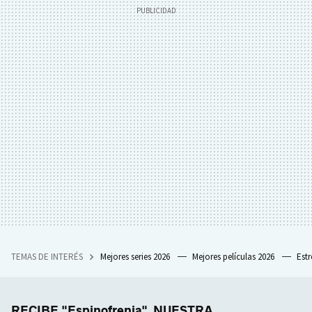
TEMAS DE INTERÉS
Mejores series 2026
Mejores películas 2026
Est
RECIBE "Espinofrenia", NUESTRA