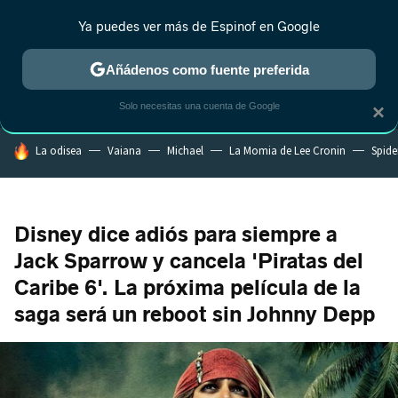
Ya puedes ver más de Espinof en Google
MENÚ
NUEVO
Añádenos como fuente preferida
CRÍTICA
ESTRENOS
REALITY
ANIME
RANKINGS CINE
RA
Solo necesitas una cuenta de Google
×
HOY SE HABLA DE
La odisea
Vaiana
Michael
La Momia de Lee Cronin
Spide
Disney dice adiós para siempre a
Jack Sparrow y cancela 'Piratas del
Caribe 6'. La próxima película de la
saga será un reboot sin Johnny Depp