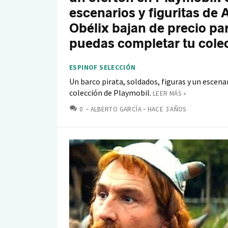
escenarios y figuritas de A
Obélix bajan de precio pa
puedas completar tu cole
ESPINOF SELECCIÓN
Un barco pirata, soldados, figuras y un escena
colección de Playmobil.
LEER MÁS »
COMENTARIOS
0
ALBERTO GARCÍA
HACE 3 AÑOS