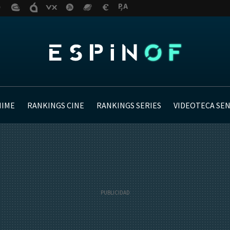
NIME
RANKINGS CINE
RANKINGS SERIES
VIDEOTECA SE