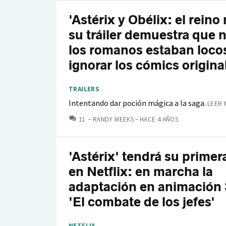
'Astérix y Obélix: el reino
su tráiler demuestra que n
los romanos estaban locos
ignorar los cómics origina
TRAILERS
Intentando dar poción mágica a la saga.
LEER 
COMENTARIOS
11
RANDY MEEKS
HACE 4 AÑOS
'Astérix' tendrá su primer
en Netflix: en marcha la
adaptación en animación
'El combate de los jefes'
NETFLIX