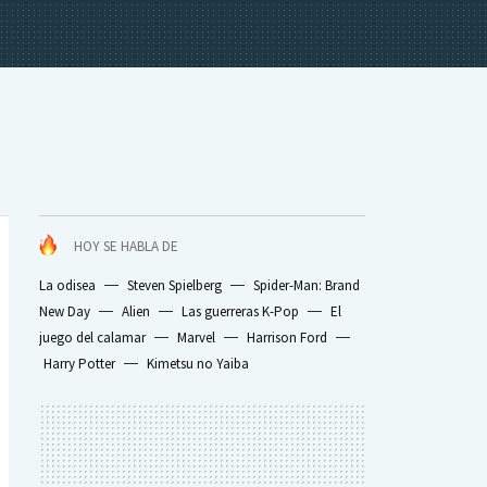
HOY SE HABLA DE
La odisea
Steven Spielberg
Spider-Man: Brand
New Day
Alien
Las guerreras K-Pop
El
juego del calamar
Marvel
Harrison Ford
Harry Potter
Kimetsu no Yaiba