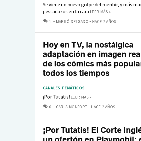
Se viene un nuevo golpe del menhir, y más m
pescadazos en la cara
LEER MÁS »
COMENTARIOS
1
MARILÓ DELGADO
HACE 2 AÑOS
Hoy en TV, la nostálgica
adaptación en imagen rea
de los cómics más popula
todos los tiempos
CANALES TEMÁTICOS
¡Por Tutatis!
LEER MÁS »
COMENTARIOS
0
CARLA MONFORT
HACE 2 AÑOS
¡Por Tutatis! El Corte Ingl
un ofertón en Playmobil: 