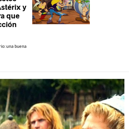
stérix y
ra que
cción
rio: una buena