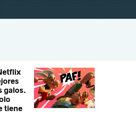
Netflix
jores
 galos.
olo
 tiene