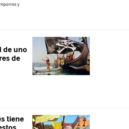
amporros y
l de uno
res de
és tiene
estos