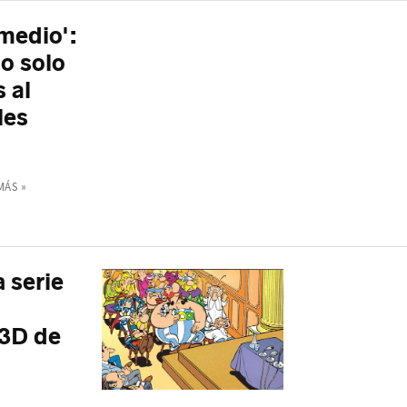
 medio':
o solo
 al
les
MÁS »
a serie
 3D de