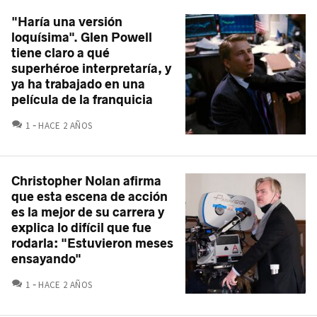
"Haría una versión
loquísima". Glen Powell
tiene claro a qué
superhéroe interpretaría, y
ya ha trabajado en una
película de la franquicia
COMENTARIOS
1
HACE 2 AÑOS
Christopher Nolan afirma
que esta escena de acción
es la mejor de su carrera y
explica lo difícil que fue
rodarla: "Estuvieron meses
ensayando"
COMENTARIOS
1
HACE 2 AÑOS