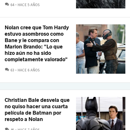
COMENTARIOS
64
HACE 5 AÑOS
Nolan cree que Tom Hardy
estuvo asombroso como
Bane y le compara con
Marlon Brando: "Lo que
hizo aún no ha sido
completamente valorado"
COMENTARIOS
63
HACE 6 AÑOS
Christian Bale desvela que
no quiso hacer una cuarta
película de Batman por
respeto a Nolan
COMENTARIOS
46
HACE 7 AÑOS