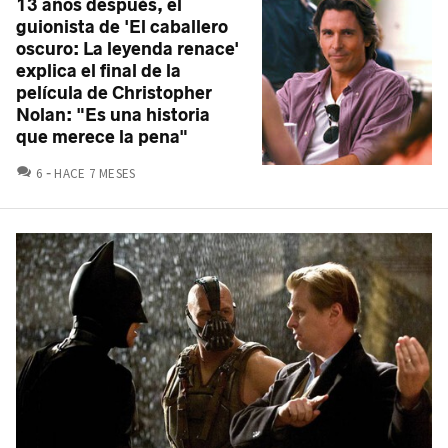
13 años después, el
guionista de 'El caballero
oscuro: La leyenda renace'
explica el final de la
película de Christopher
Nolan: "Es una historia
que merece la pena"
COMENTARIOS
6
HACE 7 MESES