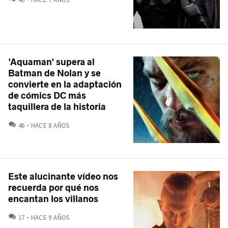
'Aquaman' supera al
Batman de Nolan y se
convierte en la adaptación
de cómics DC más
taquillera de la historia
COMENTARIOS
46
HACE 8 AÑOS
Este alucinante vídeo nos
recuerda por qué nos
encantan los villanos
COMENTARIOS
17
HACE 9 AÑOS