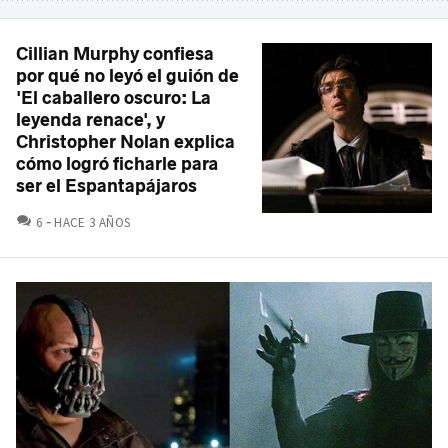
Cillian Murphy confiesa
por qué no leyó el guión de
'El caballero oscuro: La
leyenda renace', y
Christopher Nolan explica
cómo logró ficharle para
ser el Espantapájaros
COMENTARIOS
6
HACE 3 AÑOS