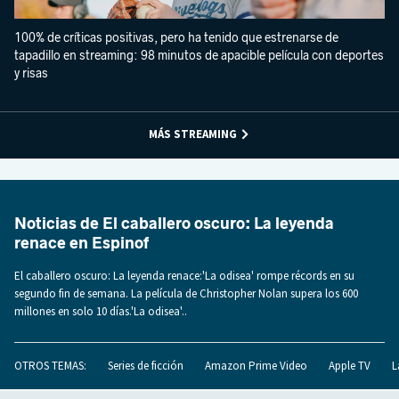
100% de críticas positivas, pero ha tenido que estrenarse de
tapadillo en streaming: 98 minutos de apacible película con deportes
y risas
MÁS STREAMING
Noticias de El caballero oscuro: La leyenda
renace en Espinof
El caballero oscuro: La leyenda renace:'La odisea' rompe récords en su
segundo fin de semana. La película de Christopher Nolan supera los 600
millones en solo 10 días.'La odisea'..
OTROS TEMAS:
Series de ficción
Amazon Prime Video
Apple TV
L