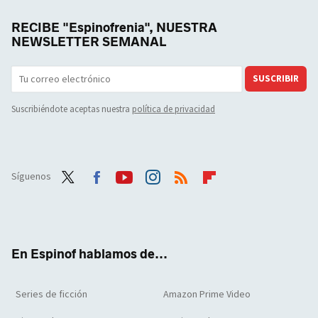
RECIBE "Espinofrenia", NUESTRA
NEWSLETTER SEMANAL
SUSCRIBIR
Suscribiéndote aceptas nuestra
política de privacidad
Síguenos
Twit
Face
Yout
Inst
RSS
Flip
ter
boo
ube
agra
boar
k
m
d
En Espinof hablamos de...
Series de ficción
Amazon Prime Video