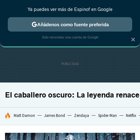
Ya puedes ver más de Espinof en Google
CRÍTICA
ESTRENOS
REALITY
ANIME
RANKINGS CINE
RA
Añádenos como fuente preferida
Solo necesitas una cuenta de Google
×
El caballero oscuro: La leyenda renace
HOY SE HABLA DE
Matt Damon
James Bond
Zendaya
Spider-Man
Netflix