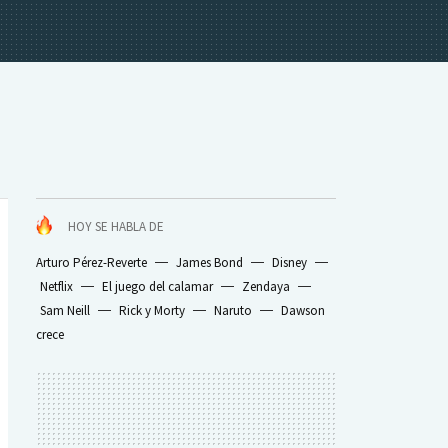
HOY SE HABLA DE
Arturo Pérez-Reverte
James Bond
Disney
Netflix
El juego del calamar
Zendaya
Sam Neill
Rick y Morty
Naruto
Dawson
crece