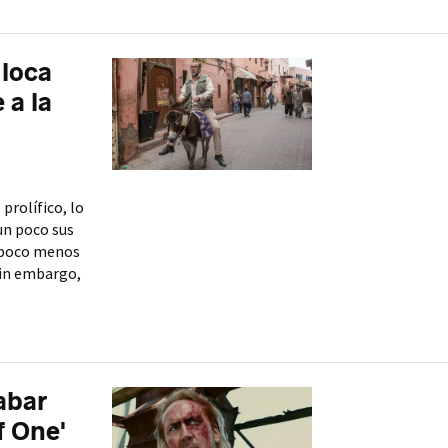
 loca
 a la
prolífico, lo
un poco sus
e poco menos
Sin embargo,
abar
f One'