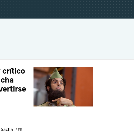
 crítico
acha
ertirse
n Sacha
LEER