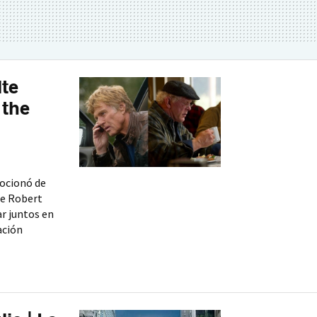
lte
 the
ocionó de
ue Robert
r juntos en
ación