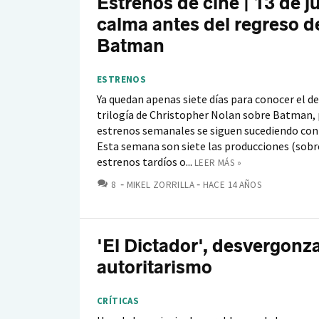
Estrenos de cine | 13 de ju
calma antes del regreso d
Batman
ESTRENOS
Ya quedan apenas siete días para conocer el de
trilogía de Christopher Nolan sobre Batman, 
estrenos semanales se siguen sucediendo con
Esta semana son siete las producciones (sobr
estrenos tardíos o...
LEER MÁS »
COMENTARIOS
8
MIKEL ZORRILLA
HACE 14 AÑOS
'El Dictador', desvergonz
autoritarismo
CRÍTICAS