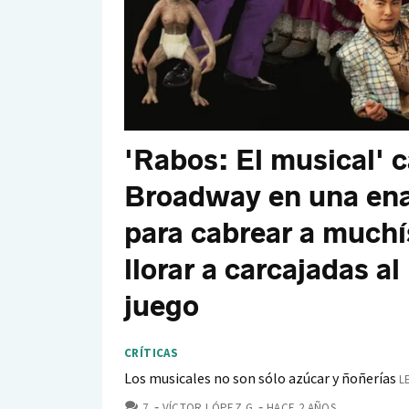
'Rabos: El musical' c
Broadway en una ena
para cabrear a muchí
llorar a carcajadas a
juego
CRÍTICAS
Los musicales no son sólo azúcar y ñoñerías
L
COMENTARIOS
7
VÍCTOR LÓPEZ G.
HACE 2 AÑOS