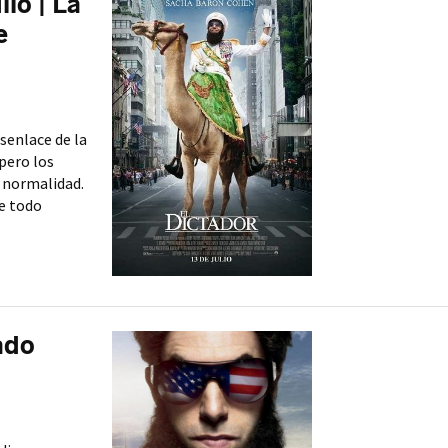
lio | La
e
senlace de la
pero los
 normalidad.
e todo
ado