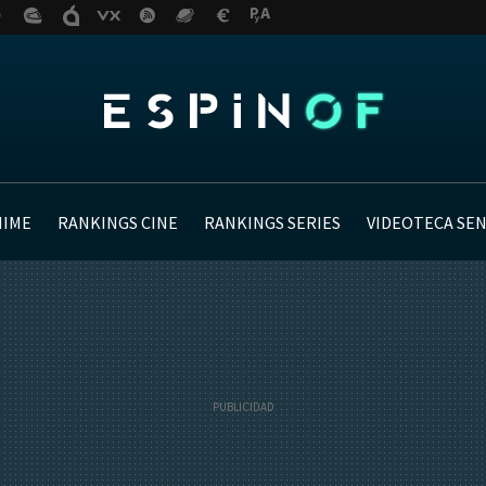
NIME
RANKINGS CINE
RANKINGS SERIES
VIDEOTECA SE