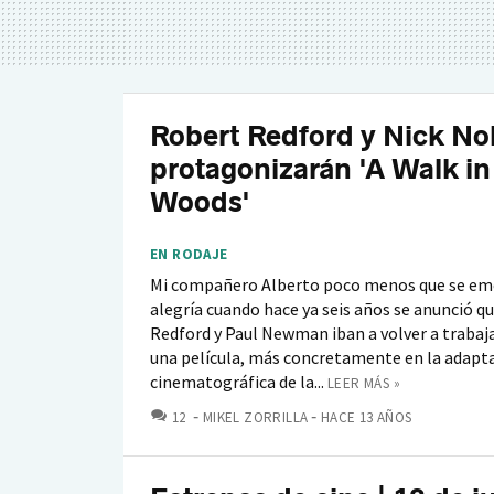
Robert Redford y Nick No
protagonizarán 'A Walk in
Woods'
EN RODAJE
Mi compañero Alberto poco menos que se em
alegría cuando hace ya seis años se anunció q
Redford y Paul Newman iban a volver a trabaja
una película, más concretamente en la adapt
cinematográfica de la...
LEER MÁS »
COMENTARIOS
12
MIKEL ZORRILLA
HACE 13 AÑOS