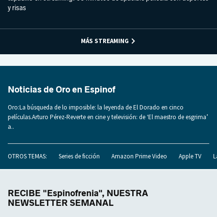
y risas
MÁS STREAMING
Noticias de Oro en Espinof
Oro:La búsqueda de lo imposible: la leyenda de El Dorado en cinco
películas.Arturo Pérez-Reverte en cine y televisión: de ‘El maestro de esgrima’
a..
OTROS TEMAS:
Series de ficción
Amazon Prime Video
Apple TV
L
RECIBE "Espinofrenia", NUESTRA
NEWSLETTER SEMANAL