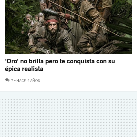
'Oro' no brilla pero te conquista con su
épica realista
COMENTARIOS
7
HACE 4 AÑOS