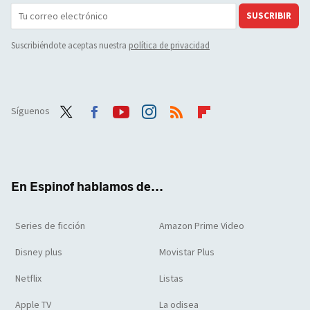
SUSCRIBIR
Suscribiéndote aceptas nuestra
política de privacidad
Síguenos
Twit
Face
Yout
Inst
RSS
Flip
ter
boo
ube
agra
boar
k
m
d
En Espinof hablamos de...
Series de ficción
Amazon Prime Video
Disney plus
Movistar Plus
Netflix
Listas
Apple TV
La odisea