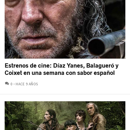
Estrenos de cine: Díaz Yanes, Balagueró y
Coixet en una semana con sabor español
COMENTARIOS
0
HACE 9 AÑOS