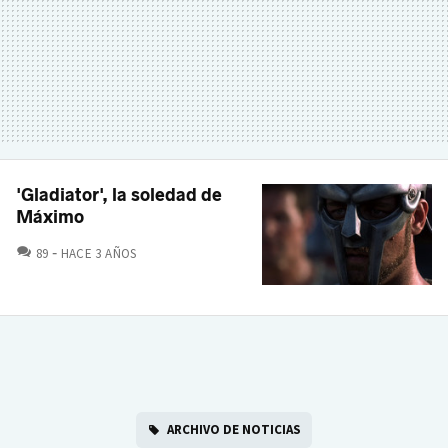
'Gladiator', la soledad de
Máximo
COMENTARIOS
89
HACE 3 AÑOS
ARCHIVO DE NOTICIAS