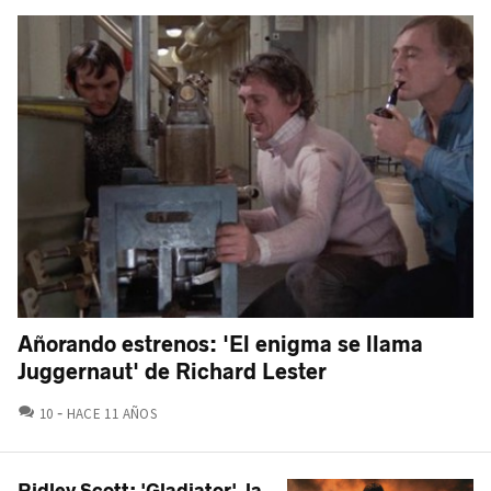
Añorando estrenos: 'El enigma se llama
Juggernaut' de Richard Lester
COMENTARIOS
10
HACE 11 AÑOS
Ridley Scott: 'Gladiator', la