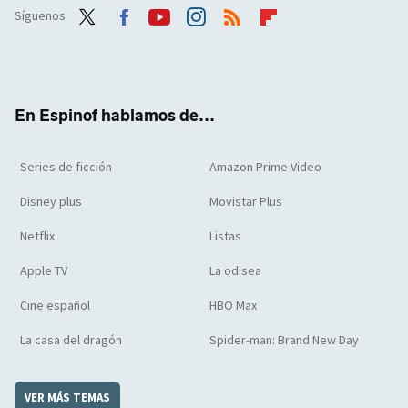
Síguenos
Twit
Face
Yout
Inst
RSS
Flip
ter
boo
ube
agra
boar
k
m
d
En Espinof hablamos de...
Series de ficción
Amazon Prime Video
Disney plus
Movistar Plus
Netflix
Listas
Apple TV
La odisea
Cine español
HBO Max
La casa del dragón
Spider-man: Brand New Day
VER MÁS TEMAS