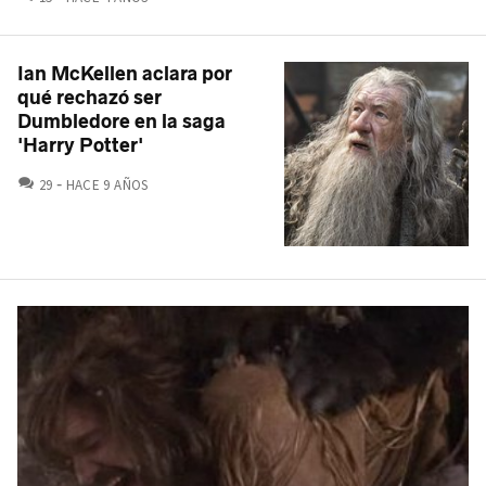
Ian McKellen aclara por
qué rechazó ser
Dumbledore en la saga
'Harry Potter'
COMENTARIOS
29
HACE 9 AÑOS