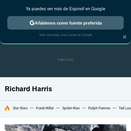
Ya puedes ver más de Espinof en Google
CRÍTICA
ESTRENOS
REALITY
ANIME
RANKINGS CINE
RA
Añádenos como fuente preferida
Solo necesitas una cuenta de Google
×
Richard Harris
HOY SE HABLA DE
Star Wars
Frank Miller
Spider-Man
Ralph Fiennes
Ted Las