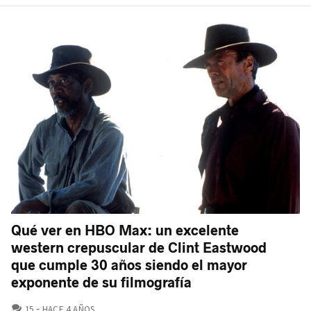
Qué ver en HBO Max: un excelente
western crepuscular de Clint Eastwood
que cumple 30 años siendo el mayor
exponente de su filmografía
COMENTARIOS
15
HACE 4 AÑOS