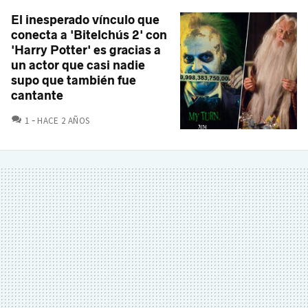
El inesperado vínculo que
conecta a 'Bitelchús 2' con
'Harry Potter' es gracias a
un actor que casi nadie
supo que también fue
cantante
COMENTARIOS
1
HACE 2 AÑOS