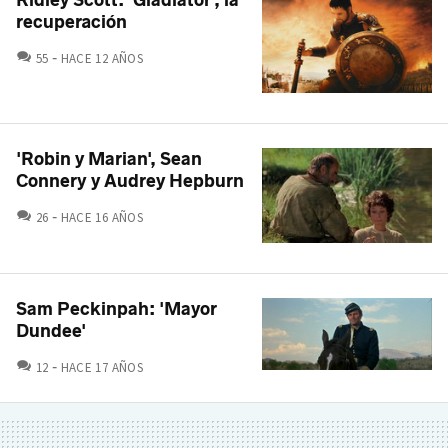
recuperación
COMENTARIOS
55
HACE 12 AÑOS
'Robin y Marian', Sean
Connery y Audrey Hepburn
COMENTARIOS
26
HACE 16 AÑOS
Sam Peckinpah: 'Mayor
Dundee'
COMENTARIOS
12
HACE 17 AÑOS