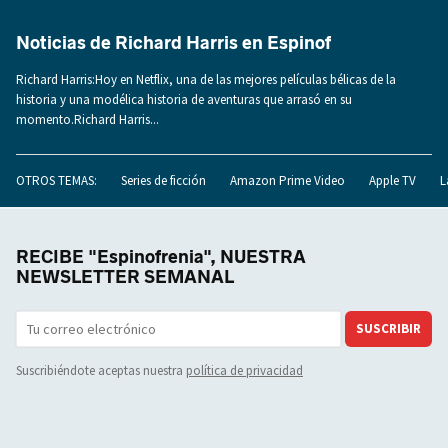
Noticias de Richard Harris en Espinof
Richard Harris:Hoy en Netflix, una de las mejores películas bélicas de la
historia y una modélica historia de aventuras que arrasó en su
momento.Richard Harris...
OTROS TEMAS:
Series de ficción
Amazon Prime Video
Apple TV
L
RECIBE "Espinofrenia", NUESTRA
NEWSLETTER SEMANAL
SUSCRIBIR
Suscribiéndote aceptas nuestra
política de privacidad