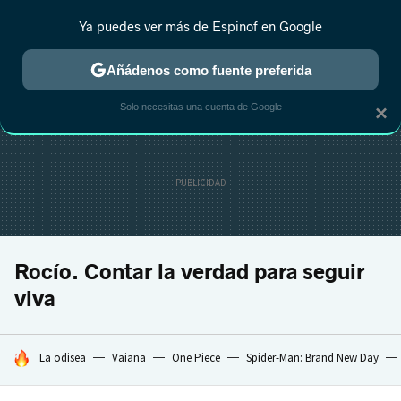
Ya puedes ver más de Espinof en Google
CRÍTICA
ESTRENOS
REALITY
ANIME
RANKINGS CINE
RA
Añádenos como fuente preferida
Solo necesitas una cuenta de Google
×
Rocío. Contar la verdad para seguir
viva
HOY SE HABLA DE
La odisea
Vaiana
One Piece
Spider-Man: Brand New Day