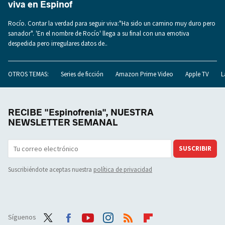
viva en Espinof
Rocío. Contar la verdad para seguir viva:"Ha sido un camino muy duro pero
sanador". 'En el nombre de Rocío' llega a su final con una emotiva
despedida pero irregulares datos de..
OTROS TEMAS:
Series de ficción
Amazon Prime Video
Apple TV
L
RECIBE "Espinofrenia", NUESTRA
NEWSLETTER SEMANAL
SUSCRIBIR
Suscribiéndote aceptas nuestra
política de privacidad
Síguenos