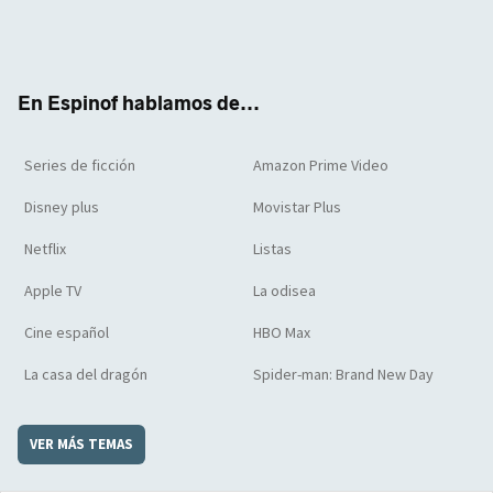
Twit
Face
Yout
Inst
RSS
Flip
ter
boo
ube
agra
boar
k
m
d
En Espinof hablamos de...
Series de ficción
Amazon Prime Video
Disney plus
Movistar Plus
Netflix
Listas
Apple TV
La odisea
Cine español
HBO Max
La casa del dragón
Spider-man: Brand New Day
VER MÁS TEMAS