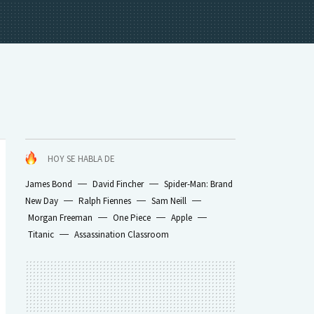
HOY SE HABLA DE
James Bond
David Fincher
Spider-Man: Brand
New Day
Ralph Fiennes
Sam Neill
Morgan Freeman
One Piece
Apple
Titanic
Assassination Classroom