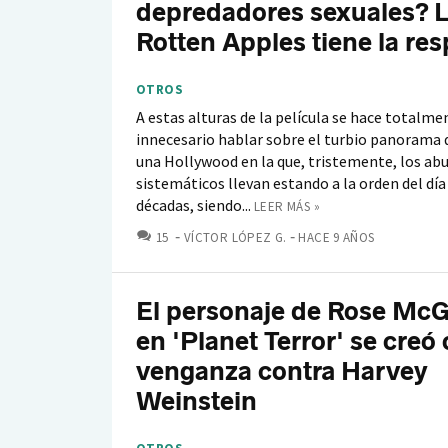
depredadores sexuales? 
Rotten Apples tiene la re
OTROS
A estas alturas de la película se hace totalme
innecesario hablar sobre el turbio panorama 
una Hollywood en la que, tristemente, los ab
sistemáticos llevan estando a la orden del dí
décadas, siendo...
LEER MÁS »
COMENTARIOS
15
VÍCTOR LÓPEZ G.
HACE 9 AÑOS
El personaje de Rose M
en 'Planet Terror' se cre
venganza contra Harvey
Weinstein