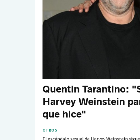
Quentin Tarantino: "S
Harvey Weinstein pa
que hice"
OTROS
El escándalo sexual de Harvey Weinstein sigue