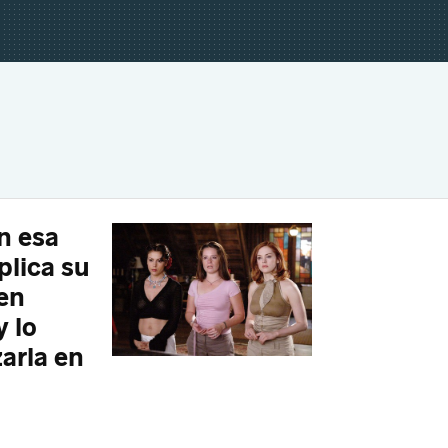
n esa
lica su
en
 lo
arla en