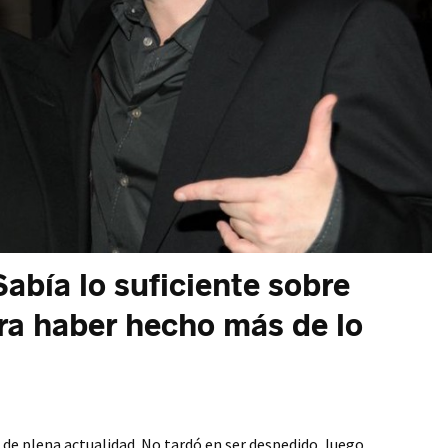
abía lo suficiente sobre
ra haber hecho más de lo
 de plena actualidad. No tardó en ser despedido, luego