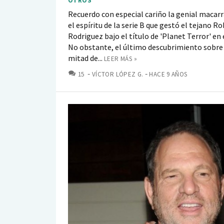
OTROS
Recuerdo con especial cariño la genial macar
el espíritu de la serie B que gestó el tejano R
Rodriguez bajo el título de 'Planet Terror' en 
No obstante, el último descubrimiento sobre
mitad de...
LEER MÁS »
COMENTARIOS
15
VÍCTOR LÓPEZ G.
HACE 9 AÑOS