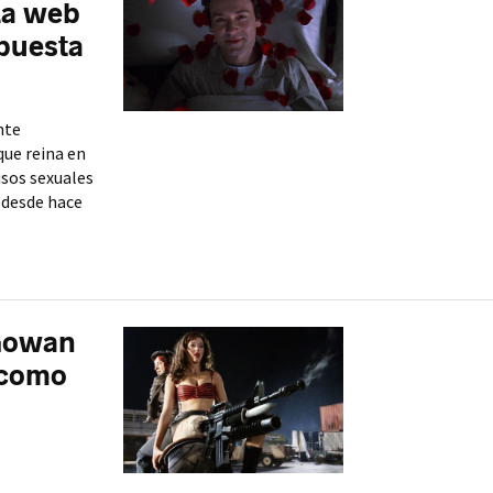
La web
spuesta
nte
que reina en
usos sexuales
a desde hace
cGowan
ó como