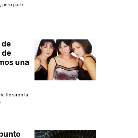
n, pero parte
 de
 de
amos una
ie lloraron la
»
 punto