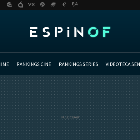
NIME
RANKINGS CINE
RANKINGS SERIES
VIDEOTECA SE