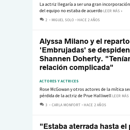
La actriz llegaría a ser una gran incorporació
del equipo no estaba de acuerdo
LEER MÁS »
COMENTARIOS
2
MIGUEL SOLO
HACE 2 AÑOS
Alyssa Milano y el reparto
'Embrujadas' se despiden
Shannen Doherty. "Tení
relación complicada"
ACTORES Y ACTRICES
Rose McGowan y otros actores de la mítica ser
pérdida de la actriz de Prue Halliwell
LEER MÁS 
COMENTARIOS
3
CARLA MONFORT
HACE 2 AÑOS
"Estaba aterrada hasta el