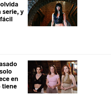
 olvida
serie, y
fácil
pasado
solo
ece en
 tiene