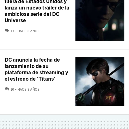
fuera de Estados Unidos y
lanza un nuevo tráiler de la
ambiciosa serie del DC
Universe
COMENTARIOS
13
HACE 8 AÑOS
DC anuncia la fecha de
lanzamiento de su
plataforma de streaming y
el estreno de 'Titans'
COMENTARIOS
10
HACE 8 AÑOS