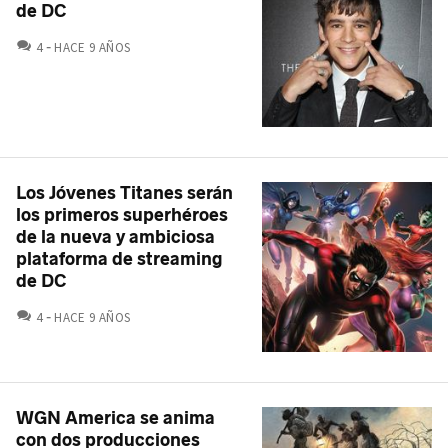
de DC
COMENTARIOS
4
HACE 9 AÑOS
Los Jóvenes Titanes serán
los primeros superhéroes
de la nueva y ambiciosa
plataforma de streaming
de DC
COMENTARIOS
4
HACE 9 AÑOS
WGN America se anima
con dos producciones