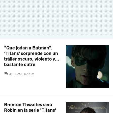
"Que jodan a Batman".
'Titans' sorprende con un
tráiler oscuro, violento y...
bastante cutre
COMENTARIOS
33
HACE 8 AÑOS
Brenton Thwaites será
Robin en la serie 'Titans'