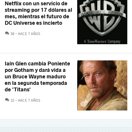
Netflix con un servicio de
streaming por 17 dólares al
mes, mientras el futuro de
DC Universe es incierto
COMENTARIOS
58
HACE 7 AÑOS
Iain Glen cambia Poniente
por Gotham y dará vida a
un Bruce Wayne maduro
en la segunda temporada
de 'Titans'
COMENTARIOS
15
HACE 7 AÑOS