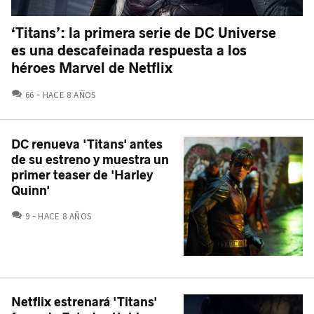
‘Titans’: la primera serie de DC Universe
es una descafeinada respuesta a los
héroes Marvel de Netflix
COMENTARIOS
66
HACE 8 AÑOS
DC renueva 'Titans' antes
de su estreno y muestra un
primer teaser de 'Harley
Quinn'
COMENTARIOS
9
HACE 8 AÑOS
Netflix estrenará 'Titans'