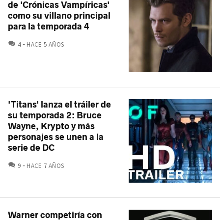
de 'Crónicas Vampíricas'
como su villano principal
para la temporada 4
COMENTARIOS
4
HACE 5 AÑOS
'Titans' lanza el tráiler de
su temporada 2: Bruce
Wayne, Krypto y más
personajes se unen a la
serie de DC
COMENTARIOS
9
HACE 7 AÑOS
Warner competiría con