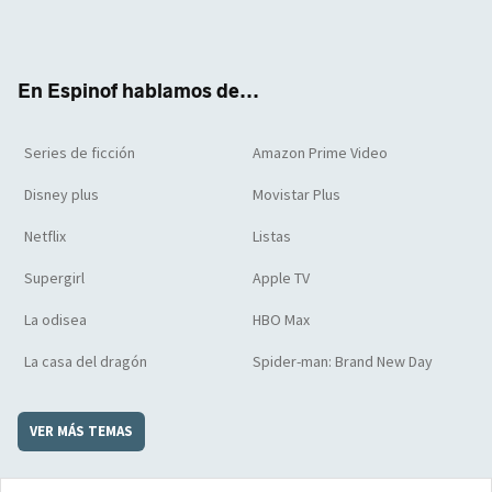
Twit
Face
Yout
Inst
RSS
Flip
ter
boo
ube
agra
boar
k
m
d
En Espinof hablamos de...
Series de ficción
Amazon Prime Video
Disney plus
Movistar Plus
Netflix
Listas
Supergirl
Apple TV
La odisea
HBO Max
La casa del dragón
Spider-man: Brand New Day
VER MÁS TEMAS