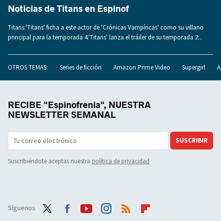
Noticias de Titans en Espinof
Titans:'Titans' ficha a este actor de 'Crónicas Vampíricas' como su villano
principal para la temporada 4.'Titans' lanza el tráiler de su temporada 2:..
OTROS TEMAS:
Series de ficción
Amazon Prime Video
Supergirl
A
RECIBE "Espinofrenia", NUESTRA
NEWSLETTER SEMANAL
SUSCRIBIR
Suscribiéndote aceptas nuestra
política de privacidad
Síguenos