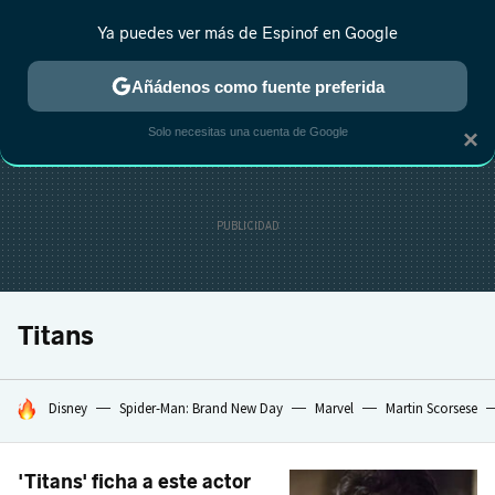
Ya puedes ver más de Espinof en Google
CRÍTICA
ESTRENOS
REALITY
ANIME
RANKINGS CINE
RA
Añádenos como fuente preferida
Solo necesitas una cuenta de Google
×
Titans
HOY SE HABLA DE
Disney
Spider-Man: Brand New Day
Marvel
Martin Scorsese
'Titans' ficha a este actor