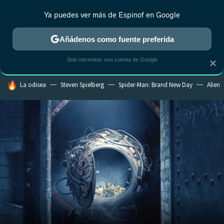
Ya puedes ver más de Espinof en Google
MENÚ
NUEVO
Añádenos como fuente preferida
CRÍTICA
ESTRENOS
REALITY
ANIME
RANKINGS CINE
RA
Solo necesitas una cuenta de Google
×
HOY SE HABLA DE
La odisea
Steven Spielberg
Spider-Man: Brand New Day
Alien