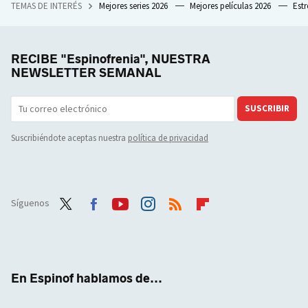
TEMAS DE INTERÉS
Mejores series 2026
Mejores películas 2026
Est
RECIBE "Espinofrenia", NUESTRA
NEWSLETTER SEMANAL
SUSCRIBIR
Suscribiéndote aceptas nuestra
política de privacidad
Síguenos
Twit
Face
Yout
Inst
RSS
Flip
ter
boo
ube
agra
boar
k
m
d
En Espinof hablamos de...