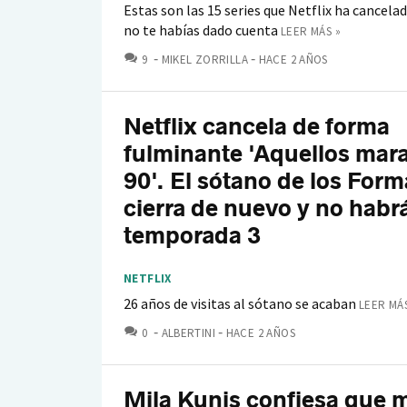
Estas son las 15 series que Netflix ha cancela
no te habías dado cuenta
LEER MÁS »
COMENTARIOS
9
MIKEL ZORRILLA
HACE 2 AÑOS
Netflix cancela de forma
fulminante 'Aquellos mara
90'. El sótano de los For
cierra de nuevo y no habr
temporada 3
NETFLIX
26 años de visitas al sótano se acaban
LEER MÁS
COMENTARIOS
0
ALBERTINI
HACE 2 AÑOS
Mila Kunis confiesa que m