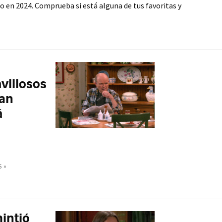
do en 2024. Comprueba si está alguna de tus favoritas y
villosos
man
á
 »
intió