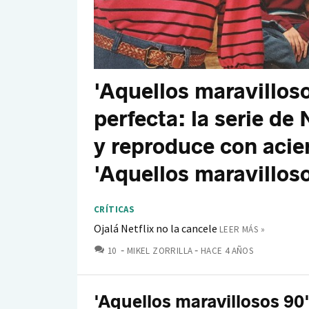
'Aquellos maravilloso
perfecta: la serie de
y reproduce con aciert
'Aquellos maravillos
CRÍTICAS
Ojalá Netflix no la cancele
LEER MÁS »
COMENTARIOS
10
MIKEL ZORRILLA
HACE 4 AÑOS
'Aquellos maravillosos 90'