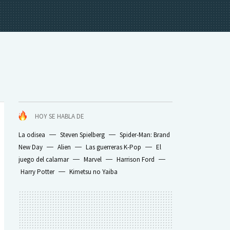
HOY SE HABLA DE
La odisea
Steven Spielberg
Spider-Man: Brand
New Day
Alien
Las guerreras K-Pop
El
juego del calamar
Marvel
Harrison Ford
Harry Potter
Kimetsu no Yaiba