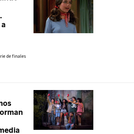
.
 a
ie de finales
emos
 Forman
omedia