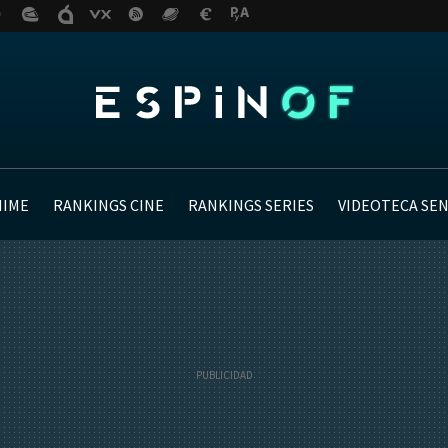
NIME
RANKINGS CINE
RANKINGS SERIES
VIDEOTECA SE